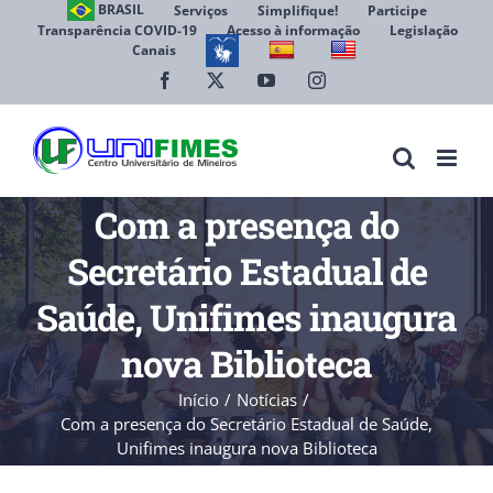
Ir
BRASIL
Serviços
Simplifique!
Participe
Transparência COVID-19
Acesso à informação
Legislação
para
Canais
Abrir 
o
conteúdo
Facebook
X
YouTube
Instagram
Com a presença do
Secretário Estadual de
Saúde, Unifimes inaugura
nova Biblioteca
Início
Notícias
Com a presença do Secretário Estadual de Saúde,
Unifimes inaugura nova Biblioteca