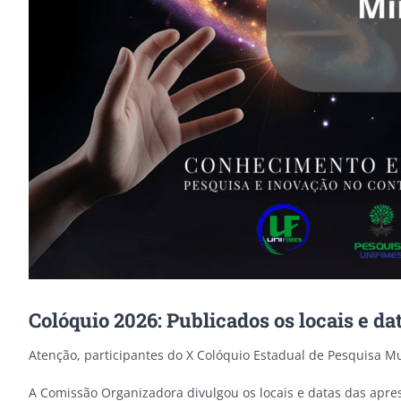
Colóquio 2026: Publicados os locais e d
Atenção, participantes do X Colóquio Estadual de Pesquisa Mu
A Comissão Organizadora divulgou os locais e datas das apr