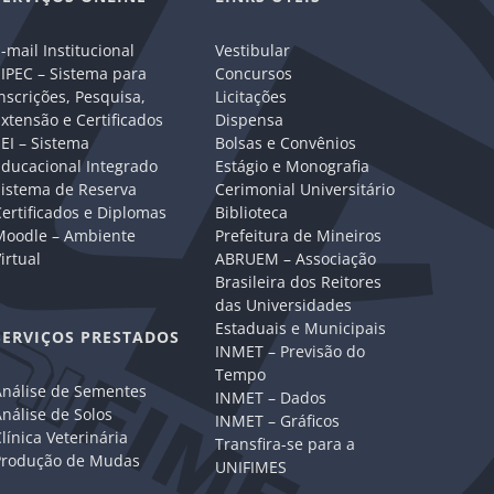
-mail Institucional
Vestibular
IPEC – Sistema para
Concursos
nscrições, Pesquisa,
Licitações
xtensão e Certificados
Dispensa
EI – Sistema
Bolsas e Convênios
Educacional Integrado
Estágio e Monografia
Sistema de Reserva
Cerimonial Universitário
ertificados e Diplomas
Biblioteca
Moodle – Ambiente
Prefeitura de Mineiros
irtual
ABRUEM – Associação
Brasileira dos Reitores
das Universidades
Estaduais e Municipais
SERVIÇOS PRESTADOS
INMET – Previsão do
Tempo
Análise de Sementes
INMET – Dados
nálise de Solos
INMET – Gráficos
línica Veterinária
Transfira-se para a
Produção de Mudas
UNIFIMES