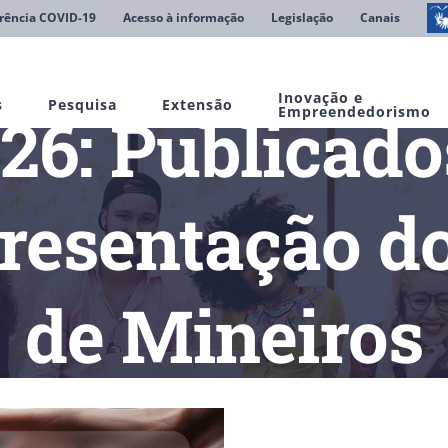
rência COVID-19
Acesso à informação
Legislação
Canais
Inovação e
s
Pesquisa
Extensão
26: Publicados
Empreendedorismo
resentação d
de Mineiros
olóquio 2026: Publicados os locais e datas de apresentação dos t