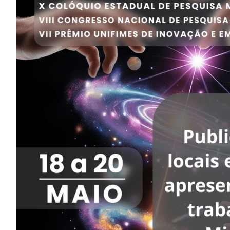
Image