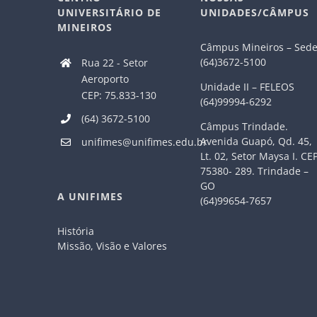
UNIVERSITÁRIO DE
UNIDADES/CÂMPUS
MINEIROS
Câmpus Mineiros – Sed
(64)3672-5100
Rua 22 - Setor
Aeroporto
Unidade II – FELEOS
CEP: 75.833-130
(64)99994-6292
(64) 3672-5100
Câmpus Trindade.
Avenida Guapó, Qd. 45,
unifimes@unifimes.edu.br
Lt. 02, Setor Maysa I. CE
75380- 289. Trindade –
GO
A UNIFIMES
(64)99654-7657
História
Missão, Visão e Valores