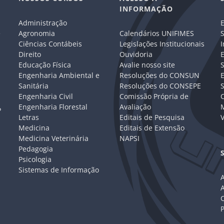
INFORMAÇÃO
Administração
E
e
Agronomia
Calendários UNIFIMES
S
Ciências Contábeis
Legislações Institucionais
I
Direito
Ouvidoria
E
Educação Física
Avalie nosso site
S
Engenharia Ambiental e
Resoluções do CONSUN
Sanitária
Resoluções do CONSEPE
Engenharia Civil
Comissão Própria de
C
Engenharia Florestal
Avaliação
P
Letras
Editais de Pesquisa
V
Medicina
Editais de Extensão
Medicina Veterinária
NAPSI
Pedagogia
Psicologia
Sistemas de Informação
A
C