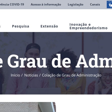
rência COVID-19
Acesso à informação
Legislação
Canais
Inovação e
s
Pesquisa
Extensão
Empreendedorismo
e Grau de Adm
Início
Notícias
Colação de Grau de Administração