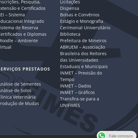
nscrições, Pesquisa,
Licitações
xtensão e Certificados
Dispensa
EI – Sistema
Bolsas e Convênios
Educacional Integrado
Estágio e Monografia
Sistema de Reserva
Cerimonial Universitário
ertificados e Diplomas
Biblioteca
Moodle – Ambiente
Prefeitura de Mineiros
irtual
ABRUEM – Associação
Brasileira dos Reitores
das Universidades
Estaduais e Municipais
SERVIÇOS PRESTADOS
INMET – Previsão do
Tempo
Análise de Sementes
INMET – Dados
nálise de Solos
INMET – Gráficos
línica Veterinária
Transfira-se para a
Produção de Mudas
UNIFIMES
Fale conosco