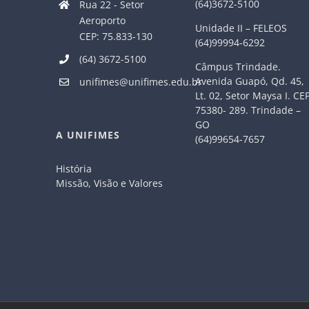
(64)3672-5100
Rua 22 - Setor
Aeroporto
Unidade II – FELEOS
CEP: 75.833-130
(64)99994-6292
(64) 3672-5100
Câmpus Trindade.
Avenida Guapó, Qd. 45,
unifimes@unifimes.edu.br
Lt. 02, Setor Maysa I. CE
75380- 289. Trindade –
GO
A UNIFIMES
(64)99654-7657
História
Missão, Visão e Valores