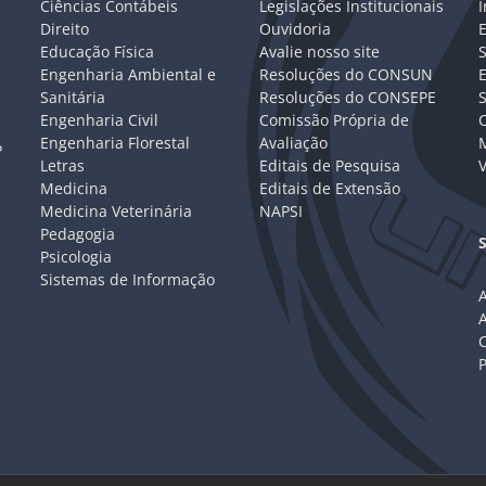
Ciências Contábeis
Legislações Institucionais
I
Direito
Ouvidoria
E
Educação Física
Avalie nosso site
S
Engenharia Ambiental e
Resoluções do CONSUN
Sanitária
Resoluções do CONSEPE
Engenharia Civil
Comissão Própria de
C
Engenharia Florestal
Avaliação
P
Letras
Editais de Pesquisa
V
Medicina
Editais de Extensão
Medicina Veterinária
NAPSI
Pedagogia
Psicologia
Sistemas de Informação
A
C