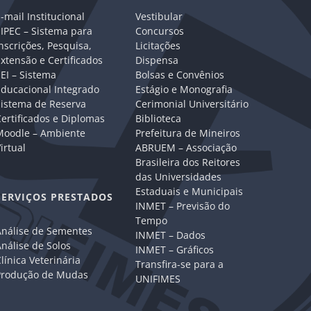
-mail Institucional
Vestibular
IPEC – Sistema para
Concursos
nscrições, Pesquisa,
Licitações
xtensão e Certificados
Dispensa
EI – Sistema
Bolsas e Convênios
Educacional Integrado
Estágio e Monografia
Sistema de Reserva
Cerimonial Universitário
ertificados e Diplomas
Biblioteca
Moodle – Ambiente
Prefeitura de Mineiros
irtual
ABRUEM – Associação
Brasileira dos Reitores
das Universidades
Estaduais e Municipais
SERVIÇOS PRESTADOS
INMET – Previsão do
Tempo
Análise de Sementes
INMET – Dados
nálise de Solos
INMET – Gráficos
línica Veterinária
Transfira-se para a
Produção de Mudas
UNIFIMES