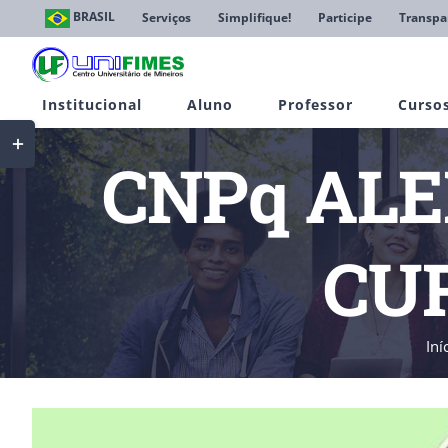
Ir
BRASIL
Serviços
Simplifique!
Participe
Transpa
para
o
conteúdo
Institucional
Aluno
Professor
Curso
Toggle
Sliding
CNPq ALE
Bar
Area
CU
Iní
View
Larger