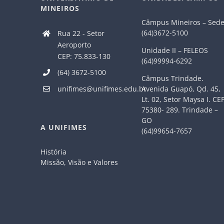
MINEIROS
Câmpus Mineiros – Sed
(64)3672-5100
Rua 22 - Setor
Aeroporto
Unidade II – FELEOS
CEP: 75.833-130
(64)99994-6292
(64) 3672-5100
Câmpus Trindade.
Avenida Guapó, Qd. 45,
unifimes@unifimes.edu.br
Lt. 02, Setor Maysa I. CE
75380- 289. Trindade –
GO
A UNIFIMES
(64)99654-7657
História
Missão, Visão e Valores