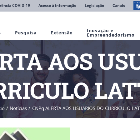
rência COVID-19
Acesso à informação
Legislação
Canais
Inovação e
s
Pesquisa
Extensão
Empreendedorismo
RTA AOS US
RRICULO LAT
cio
Notícias
CNPq ALERTA AOS USUÁRIOS DO CURRICULO LAT