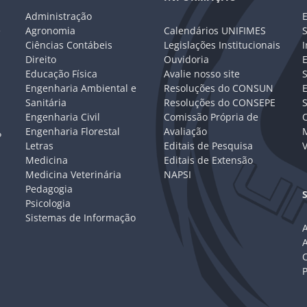
Administração
E
e
Agronomia
Calendários UNIFIMES
S
Ciências Contábeis
Legislações Institucionais
I
Direito
Ouvidoria
E
Educação Física
Avalie nosso site
S
Engenharia Ambiental e
Resoluções do CONSUN
Sanitária
Resoluções do CONSEPE
Engenharia Civil
Comissão Própria de
C
Engenharia Florestal
Avaliação
P
Letras
Editais de Pesquisa
V
Medicina
Editais de Extensão
Medicina Veterinária
NAPSI
Pedagogia
Psicologia
Sistemas de Informação
A
C