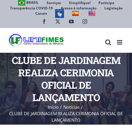
Ir
BRASIL
Serviços
Simplifique!
Participe
Transparência COVID-19
Acesso à informação
Legislação
para
Canais
Abrir 
o
conteúdo
Facebook
X
YouTube
Instagram
CLUBE DE JARDINAGEM
REALIZA CERIMONIA
OFICIAL DE
LANÇAMENTO
Início
Notícias
CLUBE DE JARDINAGEM REALIZA CERIMONIA OFICIAL DE
LANÇAMENTO