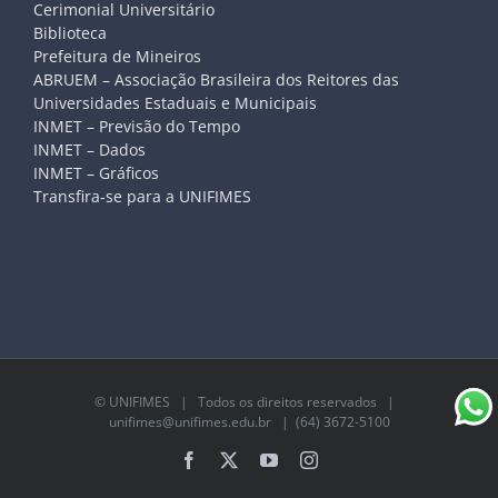
Cerimonial Universitário
Biblioteca
Prefeitura de Mineiros
ABRUEM – Associação Brasileira dos Reitores das
Universidades Estaduais e Municipais
INMET – Previsão do Tempo
INMET – Dados
INMET – Gráficos
Transfira-se para a UNIFIMES
©
UNIFIMES
| Todos os direitos reservados |
unifimes@unifimes.edu.br
| (64) 3672-5100
Facebook
X
YouTube
Instagram