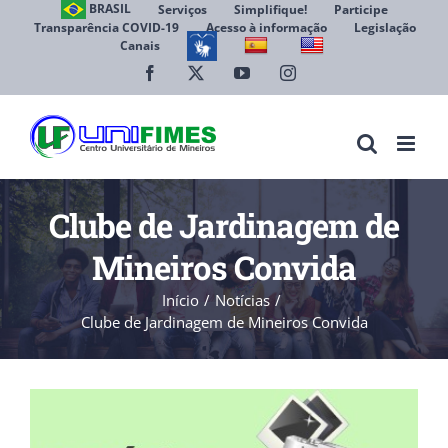
Ir
BRASIL
Serviços
Simplifique!
Participe
Transparência COVID-19
Acesso à informação
Legislação
para
Canais
Abrir 
o
conteúdo
Facebook
X
YouTube
Instagram
Clube de Jardinagem de
Mineiros Convida
Início
Notícias
Clube de Jardinagem de Mineiros Convida
View
Larger
Image