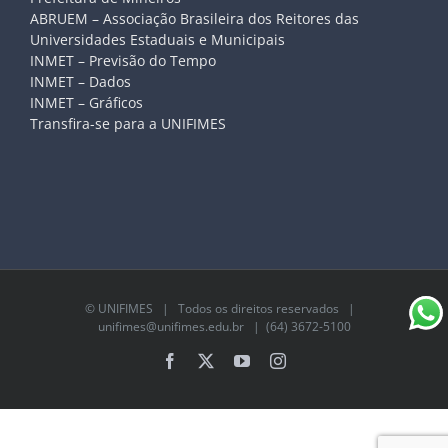
ABRUEM – Associação Brasileira dos Reitores das
Universidades Estaduais e Municipais
INMET – Previsão do Tempo
INMET – Dados
INMET – Gráficos
Transfira-se para a UNIFIMES
©
UNIFIMES
| Todos os direitos reservados |
unifimes@unifimes.edu.br
| (64) 3672-5100
Facebook
X
YouTube
Instagram