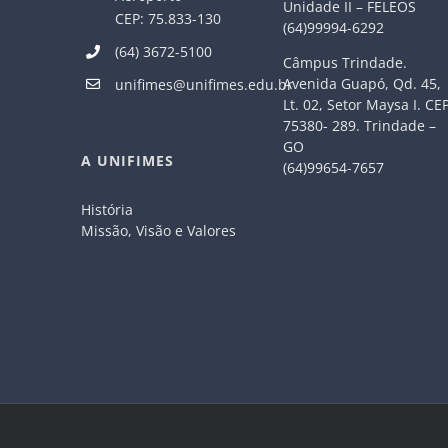
Unidade II – FELEOS
CEP: 75.833-130
(64)99994-6292
(64) 3672-5100
Câmpus Trindade.
Avenida Guapó, Qd. 45,
unifimes@unifimes.edu.br
Lt. 02, Setor Maysa I. CE
75380- 289. Trindade –
GO
A UNIFIMES
(64)99654-7657
História
Missão, Visão e Valores