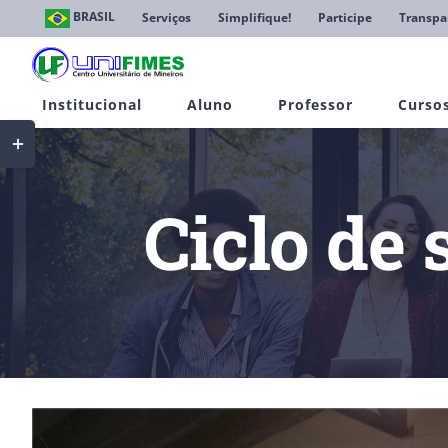
Ir
BRASIL
Serviços
Simplifique!
Participe
Transpa
para
o
conteúdo
Institucional
Aluno
Professor
Curso
Toggle
Sliding
Bar
Area
Ciclo de
View
Larger