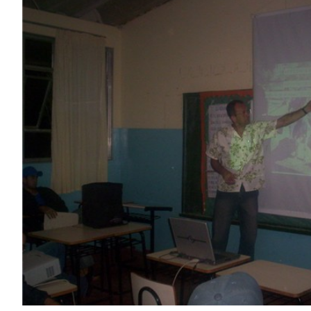
Image