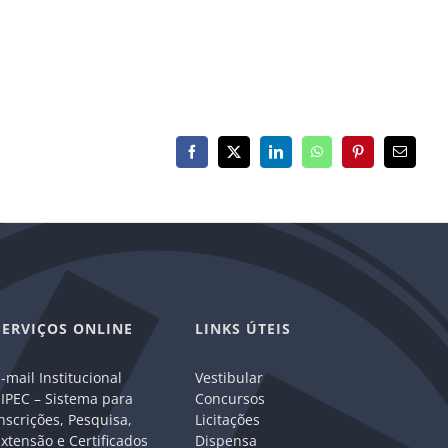
Facebook
X
LinkedIn
WhatsApp
Pinterest
E-
mail
SERVIÇOS ONLINE
LINKS ÚTEIS
-mail Institucional
Vestibular
IPEC – Sistema para
Concursos
nscrições, Pesquisa,
Licitações
xtensão e Certificados
Dispensa