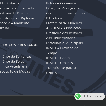
EI – Sistema
Bolsas e Convênios
Educacional Integrado
Estágio e Monografia
Sistema de Reserva
Cerimonial Universitário
ertificados e Diplomas
Biblioteca
Moodle – Ambiente
Prefeitura de Mineiros
irtual
ABRUEM – Associação
Brasileira dos Reitores
das Universidades
Estaduais e Municipais
SERVIÇOS PRESTADOS
INMET – Previsão do
Tempo
Análise de Sementes
INMET – Dados
nálise de Solos
INMET – Gráficos
línica Veterinária
Transfira-se para a
Produção de Mudas
UNIFIMES
Fale conosco