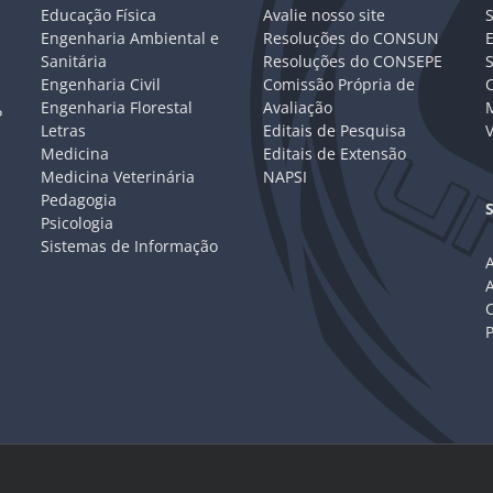
Educação Física
Avalie nosso site
S
Engenharia Ambiental e
Resoluções do CONSUN
Sanitária
Resoluções do CONSEPE
Engenharia Civil
Comissão Própria de
C
Engenharia Florestal
Avaliação
P
Letras
Editais de Pesquisa
V
Medicina
Editais de Extensão
Medicina Veterinária
NAPSI
Pedagogia
Psicologia
Sistemas de Informação
A
C