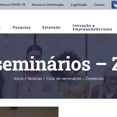
rência COVID-19
Acesso à informação
Legislação
Canais
Inovação e
s
Pesquisa
Extensão
Empreendedorismo
 seminários – 
Início
Notícias
Ciclo de seminários – Zootecnia