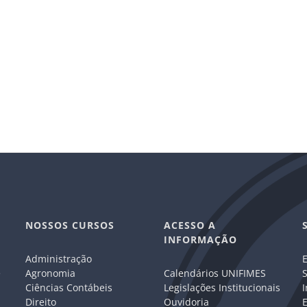
NOSSOS CURSOS
ACESSO A
INFORMAÇÃO
Administração
E
e
Agronomia
Calendários UNIFIMES
S
Ciências Contábeis
Legislações Institucionais
I
Direito
Ouvidoria
E