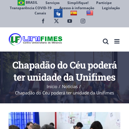
Ir
BRASIL
Serviços
Simplifique!
Participe
Transparência COVID-19
Acesso à informação
Legislação
para
Canais
Abrir 
o
conteúdo
Facebook
X
YouTube
Instagram
Chapadão do Céu poderá
ter unidade da Unifimes
Início
Notícias
Chapadão do Céu poderá ter unidade da Unifimes
View
Larger
Image