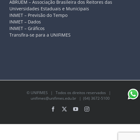
ABRUEM – Associação Brasileira dos Reitores das
Universidades Estaduais e Municipais
INMET – Previsão do Tempo
INMET – Dados
INMET – Gráficos
Transfira-se para a UNIFIMES
©
UNIFIMES
| Todos os direitos reservados |
unifimes@unifimes.edu.br
| (64) 3672-5100
Facebook
X
YouTube
Instagram