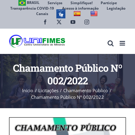
Ir
BRASIL
Serviços
Simplifique!
Participe
Transparência COVID-19
Acesso à informação
Legislação
para
Canais
Abrir 
o
conteúdo
Facebook
X
YouTube
Instagram
Chamamento Público Nº
002/2022
Início
Licitações
Chamamento Público
Chamamento Público Nº 002/2022
View
Larger
Image