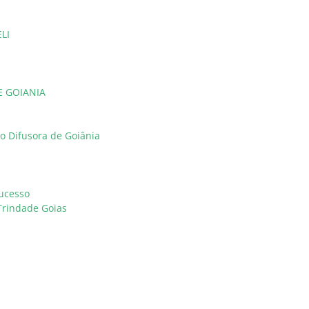
LI
E GOIANIA
o Difusora de Goiânia
a
Sucesso
Trindade Goias