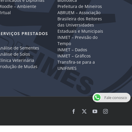
ertificados e Diplomas
Biblioteca
Moodle – Ambiente
Prefeitura de Mineiros
irtual
ABRUEM – Associação
Brasileira dos Reitores
das Universidades
Estaduais e Municipais
SERVIÇOS PRESTADOS
INMET – Previsão do
Tempo
Análise de Sementes
INMET – Dados
nálise de Solos
INMET – Gráficos
línica Veterinária
Transfira-se para a
Produção de Mudas
UNIFIMES
Fale conosco
Facebook
X
YouTube
Instagram