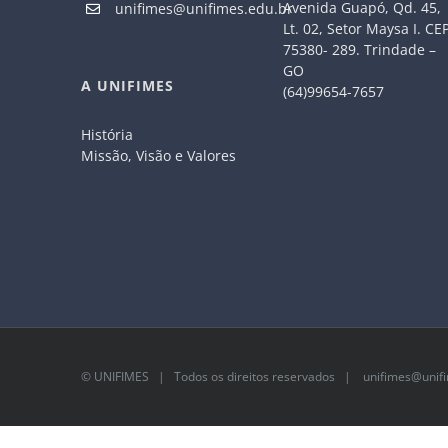
Avenida Guapó, Qd. 45,
unifimes@unifimes.edu.br
Lt. 02, Setor Maysa I. CE
75380- 289. Trindade –
GO
A UNIFIMES
(64)99654-7657
História
Missão, Visão e Valores
©
UNIFIMES
| Todos os direitos reservados |
unifimes@unifi