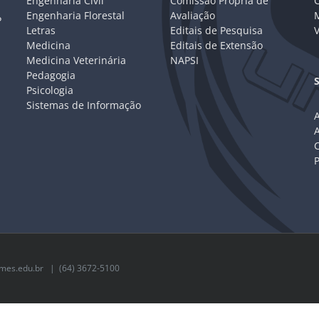
Engenharia Civil
Comissão Própria de
C
Engenharia Florestal
Avaliação
P
Letras
Editais de Pesquisa
V
Medicina
Editais de Extensão
Medicina Veterinária
NAPSI
Pedagogia
Psicologia
Sistemas de Informação
A
C
mes.edu.br
| (64) 3672-5100