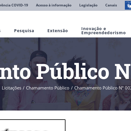
rência COVID-19
Acesso à informação
Legislação
Canais
Inovação e
s
Pesquisa
Extensão
Empreendedorismo
o Público N
Licitações
Chamamento Público
Chamamento Público Nº 00