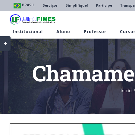
Ir
BRASIL
Serviços
Simplifique!
Participe
Transpa
para
o
conteúdo
Institucional
Aluno
Professor
Curso
Toggle
Sliding
Bar
Area
Chamament
Início
View
Larger