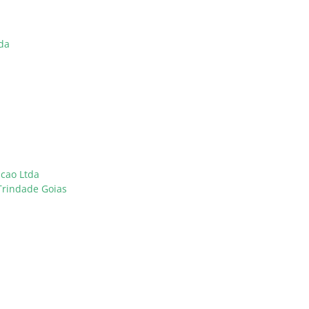
da
acao Ltda
Trindade Goias