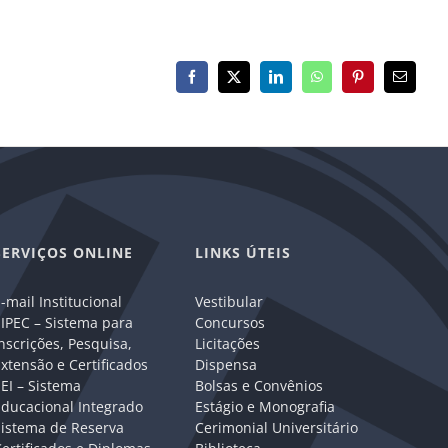
Facebook
X
LinkedIn
WhatsApp
Pinterest
E-
mail
SERVIÇOS ONLINE
LINKS ÚTEIS
-mail Institucional
Vestibular
IPEC – Sistema para
Concursos
nscrições, Pesquisa,
Licitações
xtensão e Certificados
Dispensa
EI – Sistema
Bolsas e Convênios
Educacional Integrado
Estágio e Monografia
Sistema de Reserva
Cerimonial Universitário