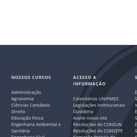
NOSSOS CURSOS
ACESSO A
INFORMAÇÃO
Administração
E
e
Agronomia
Calendários UNIFIMES
S
Ciências Contábeis
Legislações Institucionais
I
Direito
Ouvidoria
E
Educação Física
Avalie nosso site
S
Engenharia Ambiental e
Resoluções do CONSUN
Sanitária
Resoluções do CONSEPE