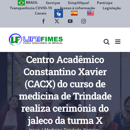
Ir
BRASIL
Serviços
Simplifique!
Participe
Transparência COVID-19
Acesso à informação
Legislação
para
Canais
Abrir 
o
conteúdo
Facebook
X
YouTube
Instagram
Centro Acadêmico
Constantino Xavier
(CACX) do curso de
medicina de Trindade
realiza cerimônia do
jaleco da turma X
Início
Medicina Trindade
Notícias