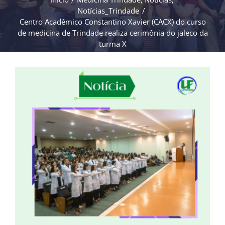
Notícias_Trindade
Centro Acadêmico Constantino Xavier (CACX) do curso
de medicina de Trindade realiza cerimônia do jaleco da
turma X
View
Larger
Image