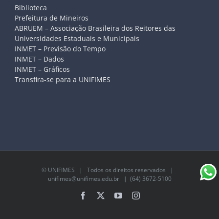
Biblioteca
Prefeitura de Mineiros
ABRUEM – Associação Brasileira dos Reitores das
Universidades Estaduais e Municipais
INMET – Previsão do Tempo
INMET – Dados
INMET – Gráficos
Transfira-se para a UNIFIMES
©
UNIFIMES
| Todos os direitos reservados |
unifimes@unifimes.edu.br
| (64) 3672-5100
Facebook
X
YouTube
Instagram