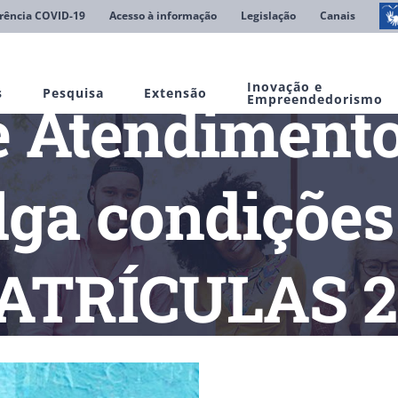
rência COVID-19
Acesso à informação
Legislação
Canais
Inovação e
s
Pesquisa
Extensão
e Atendiment
Empreendedorismo
lga condições
TRÍCULAS 2
Trindade
Central de Atendimento ao Aluno divulga condições