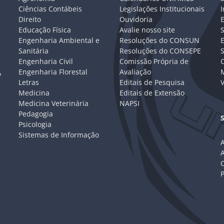
Ciências Contábeis
Legislações Institucionais
I
Direito
Ouvidoria
E
Educação Física
Avalie nosso site
S
Engenharia Ambiental e
Resoluções do CONSUN
Sanitária
Resoluções do CONSEPE
Engenharia Civil
Comissão Própria de
C
Engenharia Florestal
Avaliação
P
Letras
Editais de Pesquisa
V
Medicina
Editais de Extensão
Medicina Veterinária
NAPSI
Pedagogia
Psicologia
Sistemas de Informação
A
C