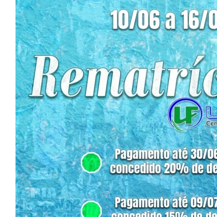
Image