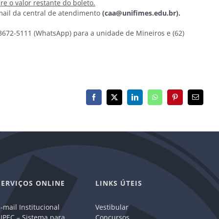
re o valor restante do boleto.
mail da central de atendimento
(caa@unifimes.edu.br).
 3672-5111 (WhatsApp) para a unidade de Mineiros e (62)
Facebook
X
LinkedIn
WhatsApp
Pinterest
E-
mail
SERVIÇOS ONLINE
LINKS ÚTEIS
-mail Institucional
Vestibular
IPEC – Sistema para
Concursos