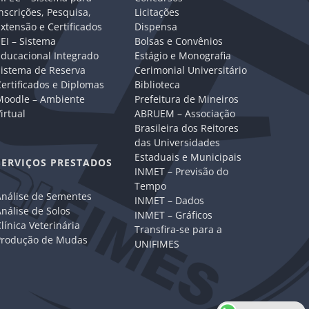
nscrições, Pesquisa,
Licitações
xtensão e Certificados
Dispensa
EI – Sistema
Bolsas e Convênios
Educacional Integrado
Estágio e Monografia
Sistema de Reserva
Cerimonial Universitário
ertificados e Diplomas
Biblioteca
Moodle – Ambiente
Prefeitura de Mineiros
irtual
ABRUEM – Associação
Brasileira dos Reitores
das Universidades
Estaduais e Municipais
SERVIÇOS PRESTADOS
INMET – Previsão do
Tempo
Análise de Sementes
INMET – Dados
nálise de Solos
INMET – Gráficos
línica Veterinária
Transfira-se para a
Produção de Mudas
UNIFIMES