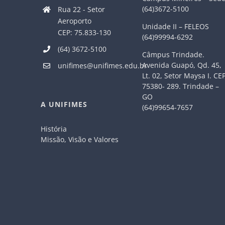
(64)3672-5100
Rua 22 - Setor
Aeroporto
Unidade II – FELEOS
CEP: 75.833-130
(64)99994-6292
(64) 3672-5100
Câmpus Trindade.
Avenida Guapó, Qd. 45,
unifimes@unifimes.edu.br
Lt. 02, Setor Maysa I. CE
75380- 289. Trindade –
GO
A UNIFIMES
(64)99654-7657
História
Missão, Visão e Valores