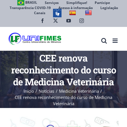
Ir
BRASIL
Serviços
Simplifique!
Participe
Transparência COVID-19
Acesso à informação
Legislação
para
Canais
Abrir 
o
conteúdo
Facebook
X
YouTube
Instagram
CEE renova
reconhecimento do curso
de Medicina Veterinária
Início
Notícias
Medicina Veterinária
CEE renova reconhecimento do curso de Medicina
Veterinária
View
Larger