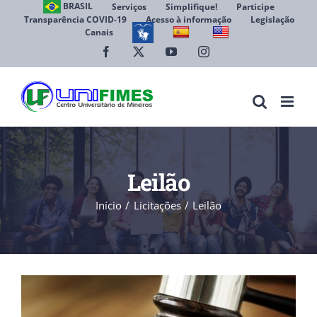
Ir
BRASIL
Serviços
Simplifique!
Participe
Transparência COVID-19
Acesso à informação
Legislação
para
Canais
Abrir 
o
conteúdo
Facebook
X
YouTube
Instagram
Leilão
Início
Licitações
Leilão