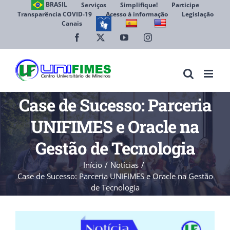
Ir
BRASIL
Serviços
Simplifique!
Participe
Transparência COVID-19
Acesso à informação
Legislação
para
Canais
Abrir 
o
conteúdo
Facebook
X
YouTube
Instagram
Case de Sucesso: Parceria
UNIFIMES e Oracle na
Gestão de Tecnologia
Início
Notícias
Case de Sucesso: Parceria UNIFIMES e Oracle na Gestão
de Tecnologia
View
Larger