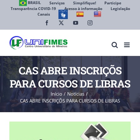
Ir
BRASIL
Serviços
Simplifique!
Participe
Transparência COVID-19
Acesso à informação
Legislação
para
Canais
Abrir 
o
conteúdo
Facebook
X
YouTube
Instagram
CAS ABRE INSCRIÇÕS
PARA CURSOS DE LIBRAS
Início
Notícias
CAS ABRE INSCRIÇÕS PARA CURSOS DE LIBRAS
View
Larger
Image