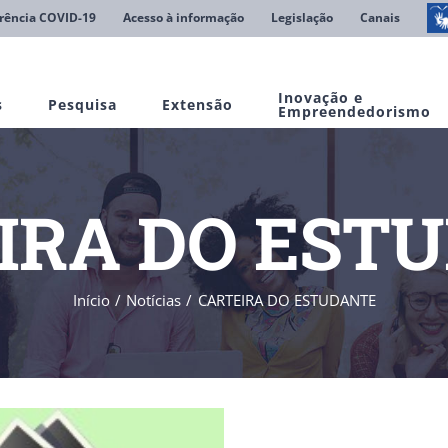
rência COVID-19
Acesso à informação
Legislação
Canais
Inovação e
s
Pesquisa
Extensão
Empreendedorismo
IRA DO EST
Início
Notícias
CARTEIRA DO ESTUDANTE