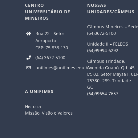
CENTRO
NOSSAS
UNIVERSITÁRIO DE
UNIDADES/CÂMPUS
MINEIROS
Câmpus Mineiros – Sed
(64)3672-5100
Rua 22 - Setor
Aeroporto
Unidade II – FELEOS
CEP: 75.833-130
(64)99994-6292
(64) 3672-5100
Câmpus Trindade.
Avenida Guapó, Qd. 45,
unifimes@unifimes.edu.br
Lt. 02, Setor Maysa I. CE
75380- 289. Trindade –
GO
A UNIFIMES
(64)99654-7657
História
Missão, Visão e Valores