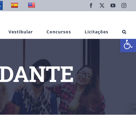
Facebook
X
YouTube
Inst
Vestibular
Concursos
Licitações
Abrir 
UDANTE