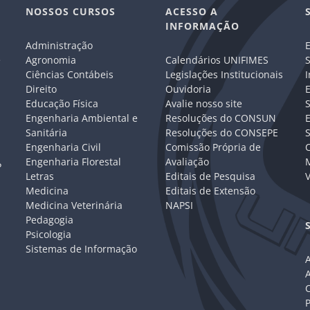
NOSSOS CURSOS
ACESSO A
INFORMAÇÃO
Administração
E
e
Agronomia
Calendários UNIFIMES
S
Ciências Contábeis
Legislações Institucionais
I
Direito
Ouvidoria
E
Educação Física
Avalie nosso site
S
Engenharia Ambiental e
Resoluções do CONSUN
Sanitária
Resoluções do CONSEPE
Engenharia Civil
Comissão Própria de
C
Engenharia Florestal
Avaliação
P
Letras
Editais de Pesquisa
V
Medicina
Editais de Extensão
Medicina Veterinária
NAPSI
Pedagogia
Psicologia
Sistemas de Informação
A
C