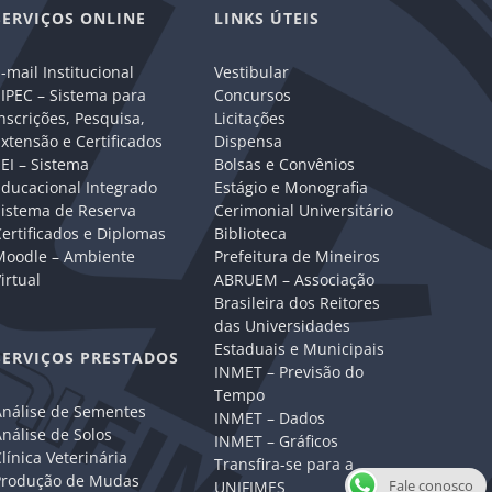
SERVIÇOS ONLINE
LINKS ÚTEIS
-mail Institucional
Vestibular
IPEC – Sistema para
Concursos
nscrições, Pesquisa,
Licitações
xtensão e Certificados
Dispensa
EI – Sistema
Bolsas e Convênios
Educacional Integrado
Estágio e Monografia
Sistema de Reserva
Cerimonial Universitário
ertificados e Diplomas
Biblioteca
Moodle – Ambiente
Prefeitura de Mineiros
irtual
ABRUEM – Associação
Brasileira dos Reitores
das Universidades
Estaduais e Municipais
SERVIÇOS PRESTADOS
INMET – Previsão do
Tempo
Análise de Sementes
INMET – Dados
nálise de Solos
INMET – Gráficos
línica Veterinária
Transfira-se para a
Produção de Mudas
Fale conosco
UNIFIMES