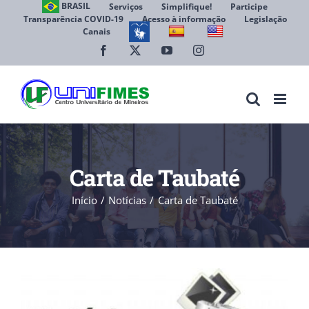
Ir
BRASIL
Serviços
Simplifique!
Participe
Transparência COVID-19
Acesso à informação
Legislação
para
Canais
Abrir 
o
conteúdo
Facebook
X
YouTube
Instagram
Carta de Taubaté
Início
Notícias
Carta de Taubaté
View
Larger
Image