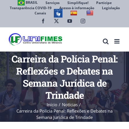
Ir
BRASIL
Serviços
Simplifique!
Participe
Transparência COVID-19
Acesso à informação
Legislação
para
Canais
Abrir 
o
conteúdo
Facebook
X
YouTube
Instagram
Carreira da Polícia Penal:
Reflexões e Debates na
Semana Jurídica de
Trindade
Início
Notícias
Carreira da Polícia Penal: Reflexões e Debates na
Semana Jurídica de Trindade