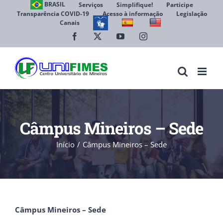
Ir
BRASIL
Serviços
Simplifique!
Participe
Transparência COVID-19
Acesso à informação
Legislação
para
Canais
Abrir 
o
conteúdo
Facebook
X
YouTube
Instagram
Câmpus Mineiros – Sede
Início
Câmpus Mineiros – Sede
Câmpus Mineiros – Sede