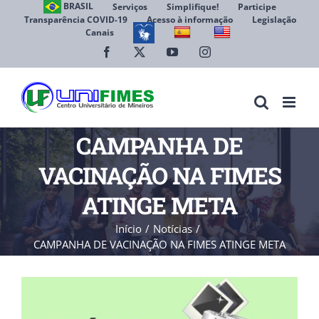
Ir
BRASIL
Serviços
Simplifique!
Participe
Transparência COVID-19
Acesso à informação
Legislação
para
Canais
Abrir 
o
conteúdo
Facebook
X
YouTube
Instagram
CAMPANHA DE
VACINAÇÃO NA FIMES
ATINGE META
Início
Notícias
CAMPANHA DE VACINAÇÃO NA FIMES ATINGE META
View
Larger
Image