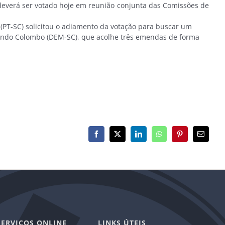
 deverá ser votado hoje em reunião conjunta das Comissões de
 (PT-SC) solicitou o adiamento da votação para buscar um
mundo Colombo (DEM-SC), que acolhe três emendas de forma
Facebook
X
LinkedIn
WhatsApp
Pinterest
E-
mail
SERVIÇOS ONLINE
LINKS ÚTEIS