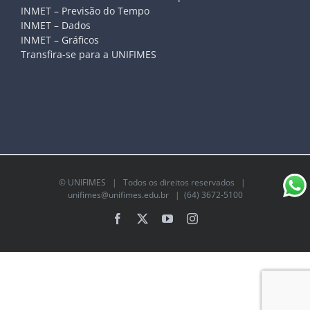
INMET – Previsão do Tempo
INMET – Dados
INMET – Gráficos
Transfira-se para a UNIFIMES
©
UNIFIMES
| Todos os direitos reservados |
unifimes@unifimes.edu.br
| (64) 3672-5100
Facebook
X
YouTube
Instagram