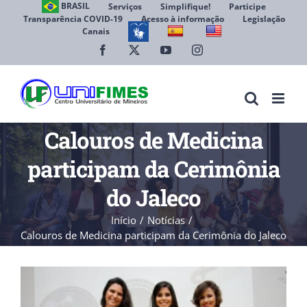
Ir
BRASIL
Serviços
Simplifique!
Participe
Transparência COVID-19
Acesso à informação
Legislação
para
Canais
Abrir 
o
conteúdo
Facebook
X
YouTube
Instagram
Calouros de Medicina
participam da Cerimônia
do Jaleco
Início
Notícias
Calouros de Medicina participam da Cerimônia do Jaleco
View
Larger
Image