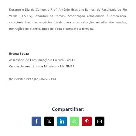
Durante o Dia de Campo, o Prof. Antônio Graciano Ramos, da Faculdade de Rio
Verde (FESURV), abordou os temas: Arborização relacionada à ambiência,
características das espécies ideais para a arborização, escolha das mudas,
instruções de plantio, tipos de poda e combate à formiga.
Bruna Souza
Assessoria de Comunicação e Cultura – ASSEC
Centro Universitário de Mineiros – UNIFIMES
(64) 9948-4394 / (64) 3672-5143
Compartilhar:
Facebook
X
LinkedIn
WhatsApp
Pinterest
E-
mail