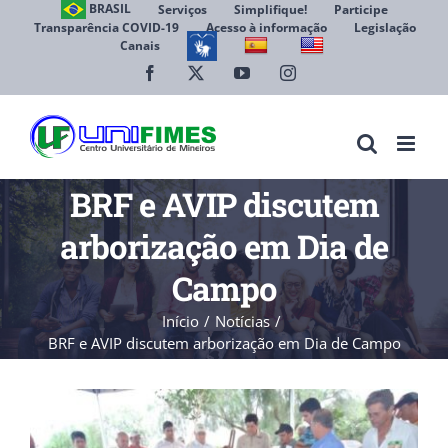
Ir
BRASIL
Serviços
Simplifique!
Participe
Transparência COVID-19
Acesso à informação
Legislação
para
Canais
Abrir 
o
conteúdo
Facebook
X
YouTube
Instagram
BRF e AVIP discutem
arborização em Dia de
Campo
Início
Notícias
BRF e AVIP discutem arborização em Dia de Campo
View
Larger
Image