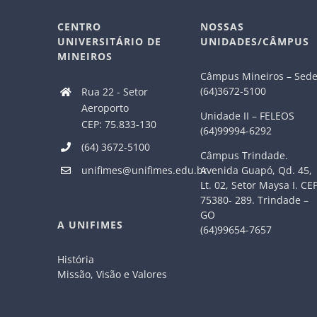
CENTRO
NOSSAS
UNIVERSITÁRIO DE
UNIDADES/CÂMPUS
MINEIROS
Câmpus Mineiros – Sed
(64)3672-5100
Rua 22 - Setor
Aeroporto
Unidade II – FELEOS
CEP: 75.833-130
(64)99994-6292
(64) 3672-5100
Câmpus Trindade.
Avenida Guapó, Qd. 45,
unifimes@unifimes.edu.br
Lt. 02, Setor Maysa I. CE
75380- 289. Trindade –
GO
A UNIFIMES
(64)99654-7657
História
Missão, Visão e Valores