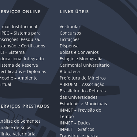
SERVIÇOS ONLINE
LINKS ÚTEIS
-mail Institucional
Vestibular
IPEC – Sistema para
Concursos
nscrições, Pesquisa,
Licitações
xtensão e Certificados
Dispensa
EI – Sistema
Bolsas e Convênios
Educacional Integrado
Estágio e Monografia
Sistema de Reserva
Cerimonial Universitário
ertificados e Diplomas
Biblioteca
Moodle – Ambiente
Prefeitura de Mineiros
irtual
ABRUEM – Associação
Brasileira dos Reitores
das Universidades
Estaduais e Municipais
SERVIÇOS PRESTADOS
INMET – Previsão do
Tempo
Análise de Sementes
INMET – Dados
nálise de Solos
INMET – Gráficos
línica Veterinária
Transfira-se para a