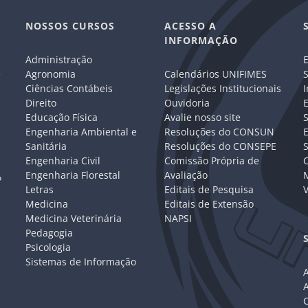
NOSSOS CURSOS
ACESSO A
INFORMAÇÃO
Administração
E
e
Agronomia
Calendários UNIFIMES
S
Ciências Contábeis
Legislações Institucionais
I
Direito
Ouvidoria
E
Educação Física
Avalie nosso site
S
Engenharia Ambiental e
Resoluções do CONSUN
Sanitária
Resoluções do CONSEPE
Engenharia Civil
Comissão Própria de
C
Engenharia Florestal
Avaliação
P
Letras
Editais de Pesquisa
V
Medicina
Editais de Extensão
Medicina Veterinária
NAPSI
Pedagogia
Psicologia
Sistemas de Informação
A
C