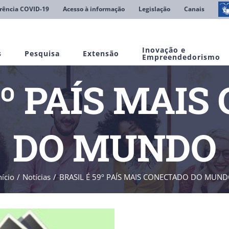
rência COVID-19
Acesso à informação
Legislação
Canais
Inovação e
s
Pesquisa
Extensão
Empreendedorismo
9º PAÍS MAI
DO MUNDO
nício
Notícias
BRASIL É 59º PAÍS MAIS CONECTADO DO MUN