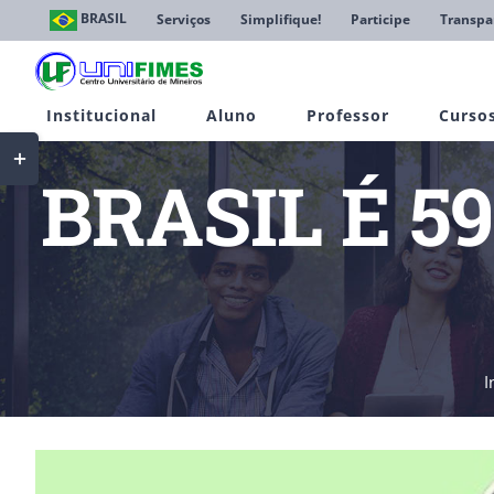
Ir
BRASIL
Serviços
Simplifique!
Participe
Transpa
para
o
conteúdo
Institucional
Aluno
Professor
Curso
Toggle
Sliding
BRASIL É 5
Bar
Area
I
View
Larger