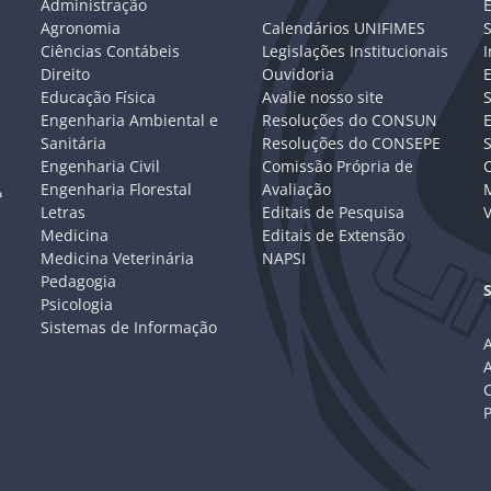
Administração
E
e
Agronomia
Calendários UNIFIMES
S
Ciências Contábeis
Legislações Institucionais
I
Direito
Ouvidoria
E
Educação Física
Avalie nosso site
S
Engenharia Ambiental e
Resoluções do CONSUN
Sanitária
Resoluções do CONSEPE
Engenharia Civil
Comissão Própria de
C
Engenharia Florestal
Avaliação
P
Letras
Editais de Pesquisa
V
Medicina
Editais de Extensão
Medicina Veterinária
NAPSI
Pedagogia
Psicologia
Sistemas de Informação
A
C