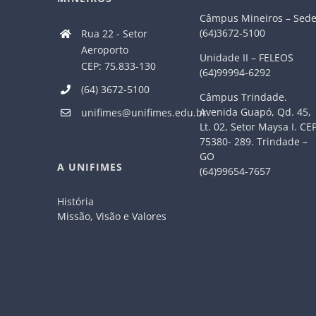
Câmpus Mineiros – Sed
(64)3672-5100
Rua 22 - Setor
Aeroporto
Unidade II – FELEOS
CEP: 75.833-130
(64)99994-6292
(64) 3672-5100
Câmpus Trindade.
Avenida Guapó, Qd. 45,
unifimes@unifimes.edu.br
Lt. 02, Setor Maysa I. CE
75380- 289. Trindade –
GO
A UNIFIMES
(64)99654-7657
História
Missão, Visão e Valores