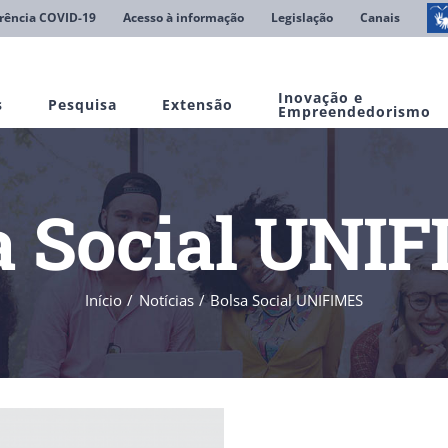
rência COVID-19
Acesso à informação
Legislação
Canais
Inovação e
s
Pesquisa
Extensão
Empreendedorismo
a Social UNI
Início
Notícias
Bolsa Social UNIFIMES