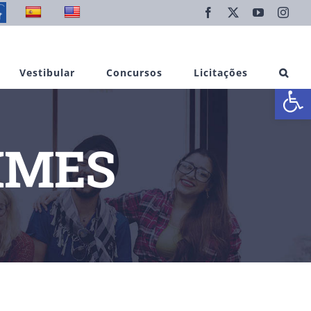
Facebook
X
YouTube
Inst
Vestibular
Concursos
Licitações
Abrir 
FIMES