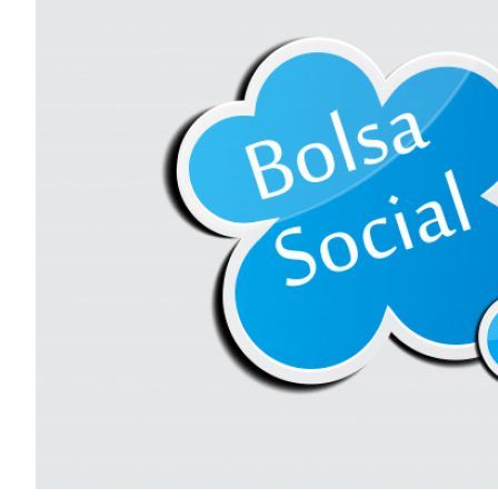
Image