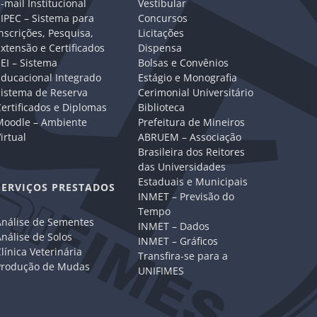
-mail Institucional
Vestibular
IPEC – Sistema para
Concursos
nscrições, Pesquisa,
Licitações
xtensão e Certificados
Dispensa
EI – Sistema
Bolsas e Convênios
Educacional Integrado
Estágio e Monografia
Sistema de Reserva
Cerimonial Universitário
ertificados e Diplomas
Biblioteca
Moodle – Ambiente
Prefeitura de Mineiros
irtual
ABRUEM – Associação
Brasileira dos Reitores
das Universidades
Estaduais e Municipais
SERVIÇOS PRESTADOS
INMET – Previsão do
Tempo
Análise de Sementes
INMET – Dados
nálise de Solos
INMET – Gráficos
línica Veterinária
Transfira-se para a
Produção de Mudas
UNIFIMES