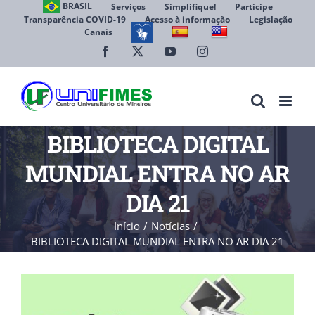
Ir
BRASIL
Serviços
Simplifique!
Participe
Transparência COVID-19
Acesso à informação
Legislação
para
Canais
Abrir 
o
conteúdo
Facebook
X
YouTube
Instagram
BIBLIOTECA DIGITAL
MUNDIAL ENTRA NO AR
DIA 21
Início
Notícias
BIBLIOTECA DIGITAL MUNDIAL ENTRA NO AR DIA 21
View
Larger
Image