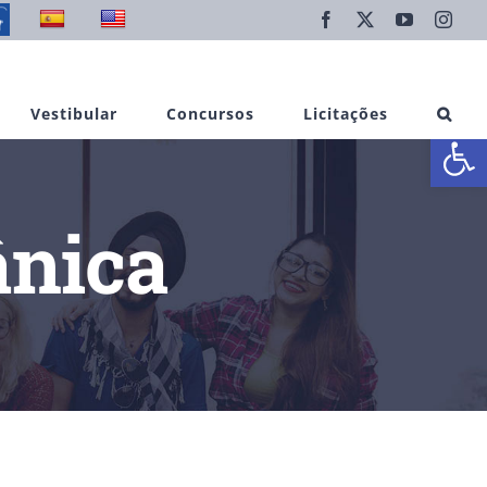
Facebook
X
YouTube
Inst
Vestibular
Concursos
Licitações
Abrir 
ânica