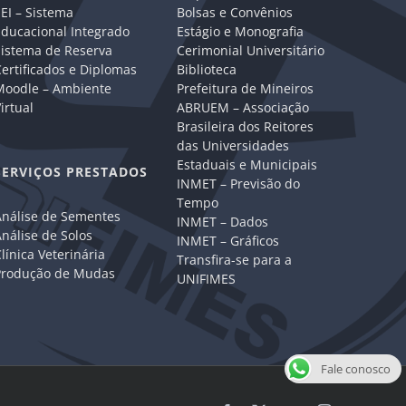
EI – Sistema
Bolsas e Convênios
Educacional Integrado
Estágio e Monografia
Sistema de Reserva
Cerimonial Universitário
ertificados e Diplomas
Biblioteca
Moodle – Ambiente
Prefeitura de Mineiros
irtual
ABRUEM – Associação
Brasileira dos Reitores
das Universidades
Estaduais e Municipais
SERVIÇOS PRESTADOS
INMET – Previsão do
Tempo
Análise de Sementes
INMET – Dados
nálise de Solos
INMET – Gráficos
línica Veterinária
Transfira-se para a
Produção de Mudas
UNIFIMES
Fale conosco