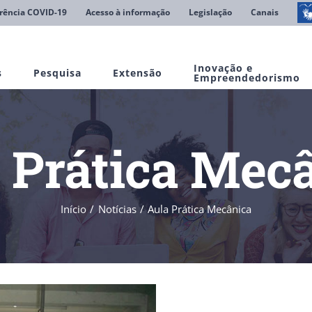
rência COVID-19
Acesso à informação
Legislação
Canais
Inovação e
s
Pesquisa
Extensão
Empreendedorismo
 Prática Mec
Início
Notícias
Aula Prática Mecânica