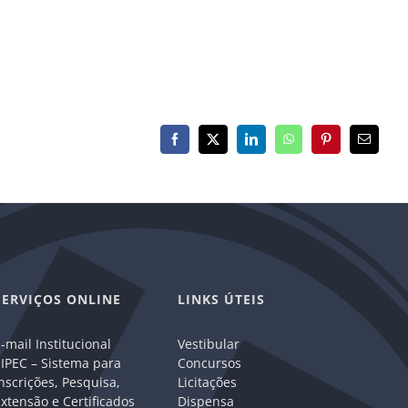
Facebook
X
LinkedIn
WhatsApp
Pinterest
E-
mail
SERVIÇOS ONLINE
LINKS ÚTEIS
-mail Institucional
Vestibular
IPEC – Sistema para
Concursos
nscrições, Pesquisa,
Licitações
xtensão e Certificados
Dispensa