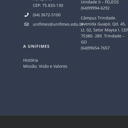
Unidade II – FELEOS
CEP: 75.833-130
(64)99994-6292
(64) 3672-5100
Câmpus Trindade.
Avenida Guapó, Qd. 45,
unifimes@unifimes.edu.br
Lt. 02, Setor Maysa I. CE
75380- 289. Trindade –
GO
A UNIFIMES
(64)99654-7657
História
Missão, Visão e Valores