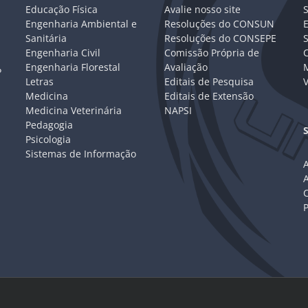
Educação Física
Avalie nosso site
S
Engenharia Ambiental e
Resoluções do CONSUN
Sanitária
Resoluções do CONSEPE
Engenharia Civil
Comissão Própria de
C
Engenharia Florestal
Avaliação
P
Letras
Editais de Pesquisa
V
Medicina
Editais de Extensão
Medicina Veterinária
NAPSI
Pedagogia
Psicologia
Sistemas de Informação
A
C