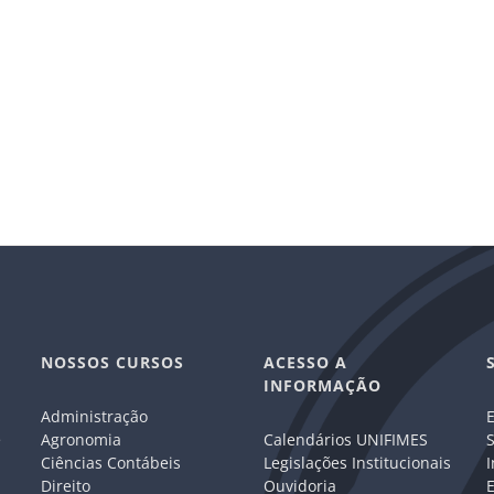
NOSSOS CURSOS
ACESSO A
INFORMAÇÃO
Administração
E
e
Agronomia
Calendários UNIFIMES
S
Ciências Contábeis
Legislações Institucionais
I
Direito
Ouvidoria
E