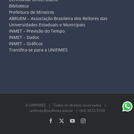
Biblioteca
Prefeitura de Mineiros
ABRUEM – Associação Brasileira dos Reitores das
Universidades Estaduais e Municipais
INMET – Previsão do Tempo
INMET – Dados
INMET – Gráficos
Transfira-se para a UNIFIMES
©
UNIFIMES
| Todos os direitos reservados |
unifimes@unifimes.edu.br
| (64) 3672-5100
Facebook
X
YouTube
Instagram