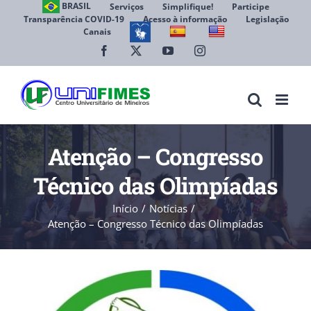
Ir
BRASIL
Serviços
Simplifique!
Participe
Transparência COVID-19
Acesso à informação
Legislação
para
Canais
Abrir 
o
conteúdo
Facebook
X
YouTube
Instagram
Atenção – Congresso
Técnico das Olimpíadas
Início
Notícias
Atenção – Congresso Técnico das Olimpíadas
View
Larger
Image