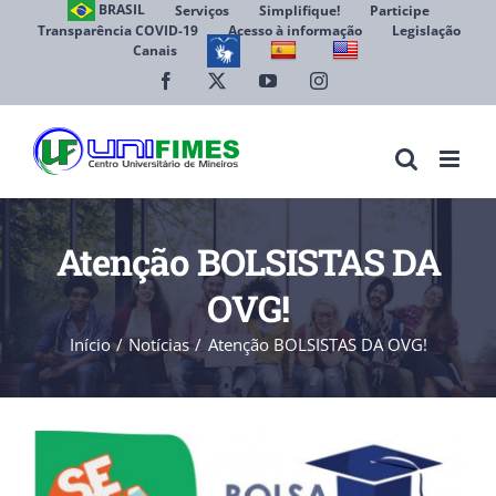
Ir
BRASIL
Serviços
Simplifique!
Participe
Transparência COVID-19
Acesso à informação
Legislação
para
Canais
Abrir 
o
conteúdo
Facebook
X
YouTube
Instagram
Atenção BOLSISTAS DA
OVG!
Início
Notícias
Atenção BOLSISTAS DA OVG!
View
Larger
Image