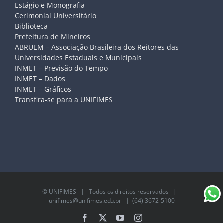
Estágio e Monografia
Cerimonial Universitário
Biblioteca
Prefeitura de Mineiros
ABRUEM – Associação Brasileira dos Reitores das
Universidades Estaduais e Municipais
INMET – Previsão do Tempo
INMET – Dados
INMET – Gráficos
Transfira-se para a UNIFIMES
©
UNIFIMES
| Todos os direitos reservados |
unifimes@unifimes.edu.br
| (64) 3672-5100
Facebook
X
YouTube
Instagram