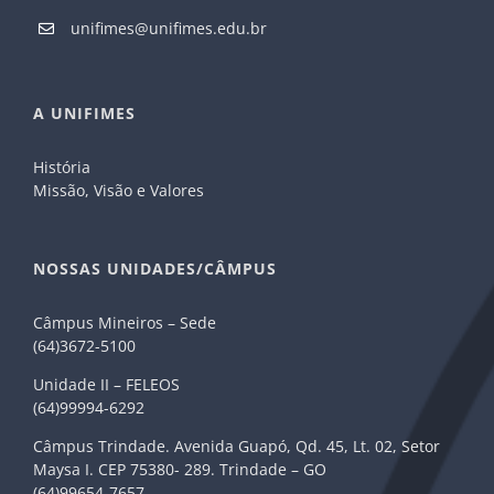
unifimes@unifimes.edu.br
A UNIFIMES
História
Missão, Visão e Valores
NOSSAS UNIDADES/CÂMPUS
Câmpus Mineiros – Sede
(64)3672-5100
Unidade II – FELEOS
(64)99994-6292
Câmpus Trindade. Avenida Guapó, Qd. 45, Lt. 02, Setor
Maysa I. CEP 75380- 289. Trindade – GO
(64)99654-7657