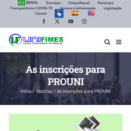
Ir
BRASIL
Serviços
Simplifique!
Participe
Transparência COVID-19
Acesso à informação
Legislação
para
Canais
Abrir 
o
conteúdo
Facebook
X
YouTube
Instagram
As inscrições para
PROUNI
Início
Notícias
As inscrições para PROUNI
View
Larger
Image