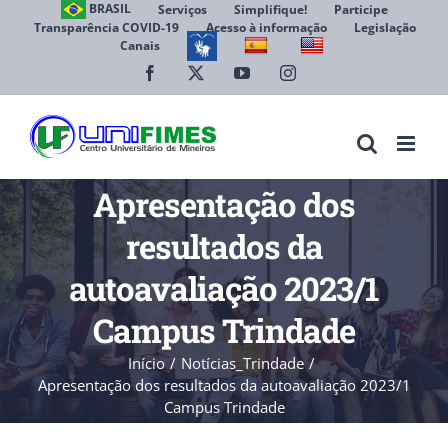
Ir
BRASIL
Serviços
Simplifique!
Participe
Transparência COVID-19
Acesso à informação
Legislação
para
Canais
Abrir 
o
conteúdo
Facebook
X
YouTube
Instagram
Apresentação dos
resultados da
autoavaliação 2023/1
Campus Trindade
Início
Notícias_Trindade
Apresentação dos resultados da autoavaliação 2023/1
Campus Trindade