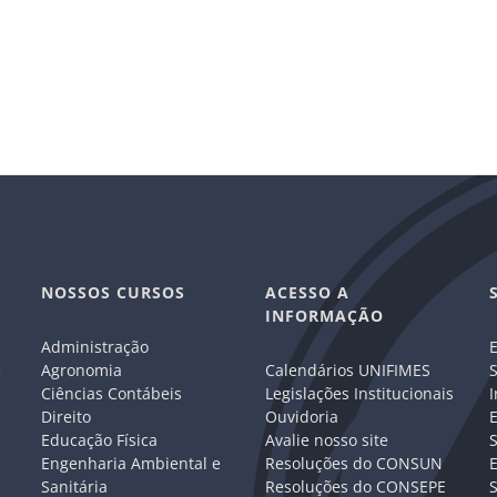
NOSSOS CURSOS
ACESSO A
INFORMAÇÃO
Administração
E
e
Agronomia
Calendários UNIFIMES
S
Ciências Contábeis
Legislações Institucionais
I
Direito
Ouvidoria
E
Educação Física
Avalie nosso site
S
Engenharia Ambiental e
Resoluções do CONSUN
Sanitária
Resoluções do CONSEPE