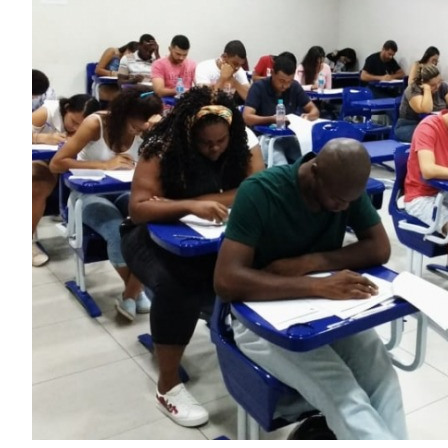
Image