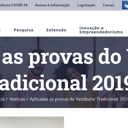
rência COVID-19
Acesso à informação
Legislação
Canais
Inovação e
s
Pesquisa
Extensão
Empreendedorismo
 as provas do 
adicional 201
cio
Notícias
Aplicadas as provas do Vestibular Tradicional 201