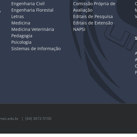
Engenharia Civil
Comissão Própria de
C
Engenharia Florestal
Avaliação
P
Letras
Editais de Pesquisa
V
Medicina
Editais de Extensão
Medicina Veterinária
NAPSI
Pedagogia
Psicologia
Sistemas de Informação
A
C
mes.edu.br
| (64) 3672-5100