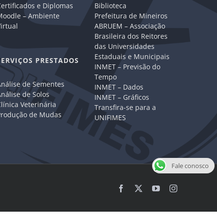
ertificados e Diplomas
Biblioteca
Moodle – Ambiente
Prefeitura de Mineiros
irtual
ABRUEM – Associação
Brasileira dos Reitores
das Universidades
Estaduais e Municipais
SERVIÇOS PRESTADOS
INMET – Previsão do
Tempo
Análise de Sementes
INMET – Dados
nálise de Solos
INMET – Gráficos
línica Veterinária
Transfira-se para a
Produção de Mudas
UNIFIMES
Fale conosco
Facebook
X
YouTube
Instagram