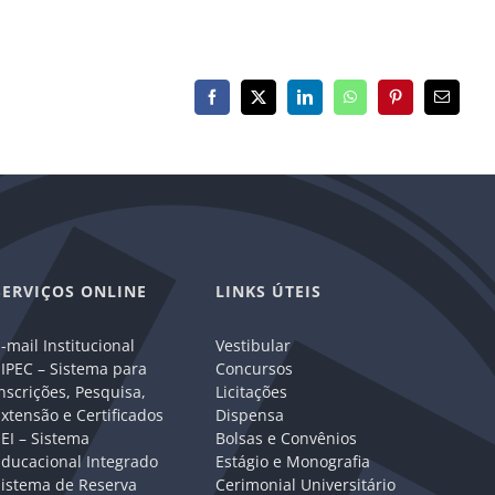
Facebook
X
LinkedIn
WhatsApp
Pinterest
E-
mail
SERVIÇOS ONLINE
LINKS ÚTEIS
-mail Institucional
Vestibular
IPEC – Sistema para
Concursos
nscrições, Pesquisa,
Licitações
xtensão e Certificados
Dispensa
EI – Sistema
Bolsas e Convênios
Educacional Integrado
Estágio e Monografia
Sistema de Reserva
Cerimonial Universitário