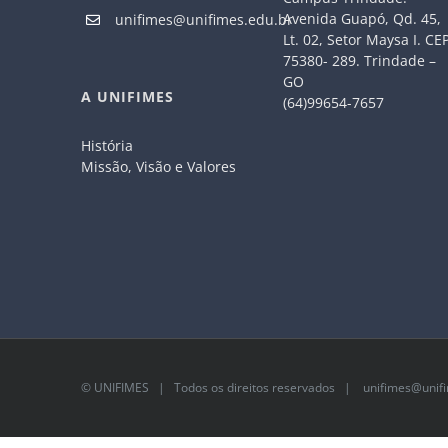
Avenida Guapó, Qd. 45,
unifimes@unifimes.edu.br
Lt. 02, Setor Maysa I. CE
75380- 289. Trindade –
GO
A UNIFIMES
(64)99654-7657
História
Missão, Visão e Valores
©
UNIFIMES
| Todos os direitos reservados |
unifimes@unifi