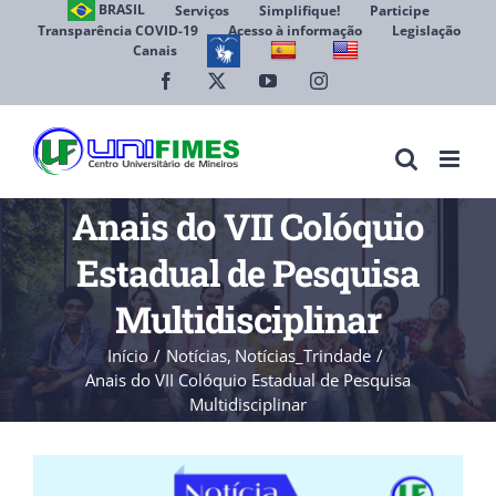
Ir
BRASIL
Serviços
Simplifique!
Participe
Transparência COVID-19
Acesso à informação
Legislação
para
Canais
Abrir 
o
conteúdo
Facebook
X
YouTube
Instagram
Anais do VII Colóquio
Estadual de Pesquisa
Multidisciplinar
Início
Notícias
Notícias_Trindade
Anais do VII Colóquio Estadual de Pesquisa
Multidisciplinar
View
Larger