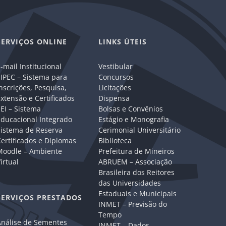
SERVIÇOS ONLINE
LINKS ÚTEIS
-mail Institucional
Vestibular
IPEC – Sistema para
Concursos
nscrições, Pesquisa,
Licitações
xtensão e Certificados
Dispensa
EI – Sistema
Bolsas e Convênios
Educacional Integrado
Estágio e Monografia
Sistema de Reserva
Cerimonial Universitário
ertificados e Diplomas
Biblioteca
Moodle – Ambiente
Prefeitura de Mineiros
irtual
ABRUEM – Associação
Brasileira dos Reitores
das Universidades
Estaduais e Municipais
SERVIÇOS PRESTADOS
INMET – Previsão do
Tempo
Análise de Sementes
INMET – Dados