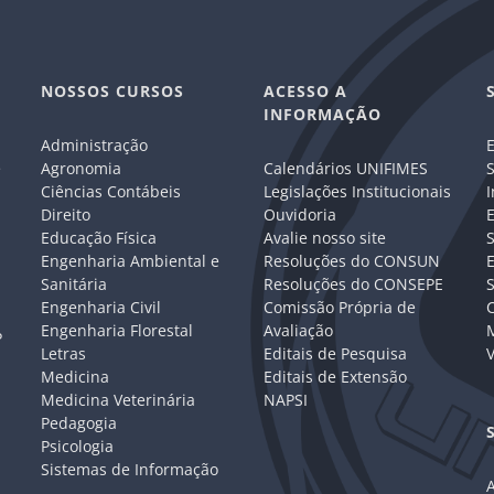
NOSSOS CURSOS
ACESSO A
INFORMAÇÃO
Administração
E
e
Agronomia
Calendários UNIFIMES
S
Ciências Contábeis
Legislações Institucionais
I
Direito
Ouvidoria
E
Educação Física
Avalie nosso site
S
Engenharia Ambiental e
Resoluções do CONSUN
Sanitária
Resoluções do CONSEPE
Engenharia Civil
Comissão Própria de
C
Engenharia Florestal
Avaliação
P
Letras
Editais de Pesquisa
V
Medicina
Editais de Extensão
Medicina Veterinária
NAPSI
Pedagogia
Psicologia
Sistemas de Informação