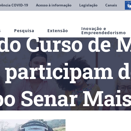
rência COVID-19
Acesso à informação
Legislação
Canais
Inovação e
s
Pesquisa
Extensão
do Curso de 
Empreendedorismo
 participam d
o Senar Mais 
nos do Curso de Medicina Veterinária participam do 19º Dia de C