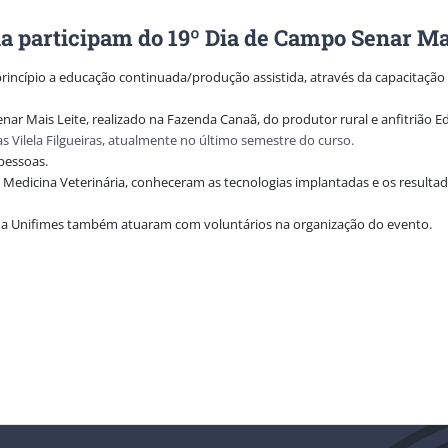
a participam do 19º Dia de Campo Senar Ma
ncípio a educação continuada/produção assistida, através da capacitação 
r Mais Leite, realizado na Fazenda Canaã, do produtor rural e anfitrião Ed
s Vilela Filgueiras, atualmente no último semestre do curso.
pessoas.
e Medicina Veterinária, conheceram as tecnologias implantadas e os resu
ia da Unifimes também atuaram com voluntários na organização do evento.