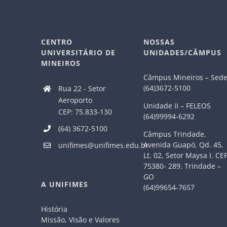
CENTRO
NOSSAS
UNIVERSITÁRIO DE
UNIDADES/CÂMPUS
MINEIROS
Câmpus Mineiros – Sed
(64)3672-5100
Rua 22 - Setor
Aeroporto
Unidade II – FELEOS
CEP: 75.833-130
(64)99994-6292
(64) 3672-5100
Câmpus Trindade.
Avenida Guapó, Qd. 45,
unifimes@unifimes.edu.br
Lt. 02, Setor Maysa I. CE
75380- 289. Trindade –
GO
A UNIFIMES
(64)99654-7657
História
Missão, Visão e Valores