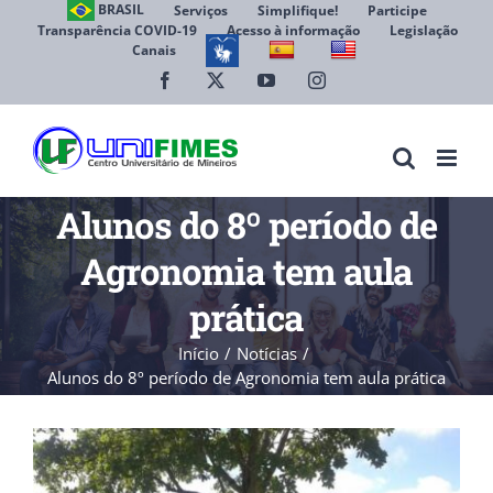
Ir
BRASIL
Serviços
Simplifique!
Participe
Transparência COVID-19
Acesso à informação
Legislação
para
Canais
Abrir 
o
conteúdo
Facebook
X
YouTube
Instagram
Alunos do 8º período de
Agronomia tem aula
prática
Início
Notícias
Alunos do 8º período de Agronomia tem aula prática
View
Larger
Image