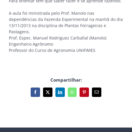
Para orientar tem que saber fazer e se aprende fazendo.
A aula foi ministrada pelo Prof. Manolo nas
dependências da Fazenda Experimental na manhã do dia
13/11/2013 na disciplina de Plantas Forrageiras e
Pastagens.
Prof. Espec. Manuel Rodriguez Carballal (Manolo)
Engenheiro Agrônomo
Professor do Curso de Agronomia UNIFIMES
Compartilhar:
Facebook
X
LinkedIn
WhatsApp
Pinterest
E-
mail