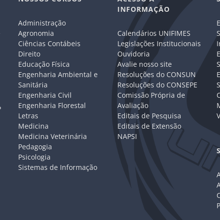
INFORMAÇÃO
Administração
E
e
Agronomia
Calendários UNIFIMES
S
Ciências Contábeis
Legislações Institucionais
I
Direito
Ouvidoria
E
Educação Física
Avalie nosso site
S
Engenharia Ambiental e
Resoluções do CONSUN
Sanitária
Resoluções do CONSEPE
Engenharia Civil
Comissão Própria de
C
Engenharia Florestal
Avaliação
P
Letras
Editais de Pesquisa
V
Medicina
Editais de Extensão
Medicina Veterinária
NAPSI
Pedagogia
Psicologia
Sistemas de Informação
A
C