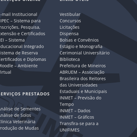
-mail Institucional
Vestibular
IPEC – Sistema para
Concursos
nscrições, Pesquisa,
Licitações
xtensão e Certificados
Dispensa
EI – Sistema
Bolsas e Convênios
Educacional Integrado
Estágio e Monografia
Sistema de Reserva
Cerimonial Universitário
ertificados e Diplomas
Biblioteca
Moodle – Ambiente
Prefeitura de Mineiros
irtual
ABRUEM – Associação
Brasileira dos Reitores
das Universidades
Estaduais e Municipais
SERVIÇOS PRESTADOS
INMET – Previsão do
Tempo
Análise de Sementes
INMET – Dados
nálise de Solos
INMET – Gráficos
línica Veterinária
Transfira-se para a
Produção de Mudas
UNIFIMES