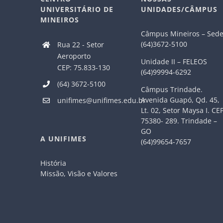
UNIVERSITÁRIO DE
UNIDADES/CÂMPUS
MINEIROS
Câmpus Mineiros – Sed
(64)3672-5100
Rua 22 - Setor
Aeroporto
Unidade II – FELEOS
CEP: 75.833-130
(64)99994-6292
(64) 3672-5100
Câmpus Trindade.
Avenida Guapó, Qd. 45,
unifimes@unifimes.edu.br
Lt. 02, Setor Maysa I. CE
75380- 289. Trindade –
GO
A UNIFIMES
(64)99654-7657
História
Missão, Visão e Valores