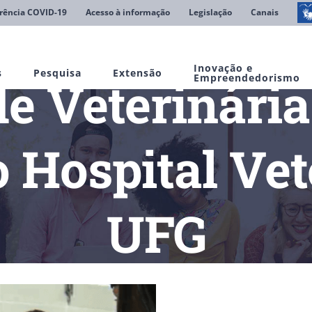
rência COVID-19
Acesso à informação
Legislação
Canais
Inovação e
s
Pesquisa
Extensão
e Veterinári
Empreendedorismo
o Hospital Vet
UFG
cias
Alunos de Veterinária poderão estagiar no Hospital Veteri