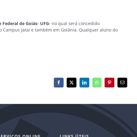
 Federal de Goiás- UFG-
no qual será concedido
 Campus Jataí e também em Goiânia. Qualquer aluno do
Facebook
X
LinkedIn
WhatsApp
Pinterest
E-
mail
SERVIÇOS ONLINE
LINKS ÚTEIS