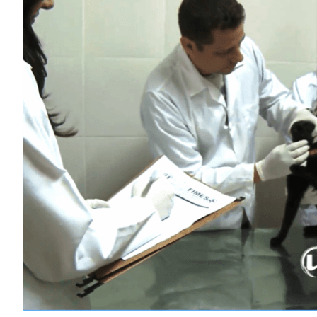
Image