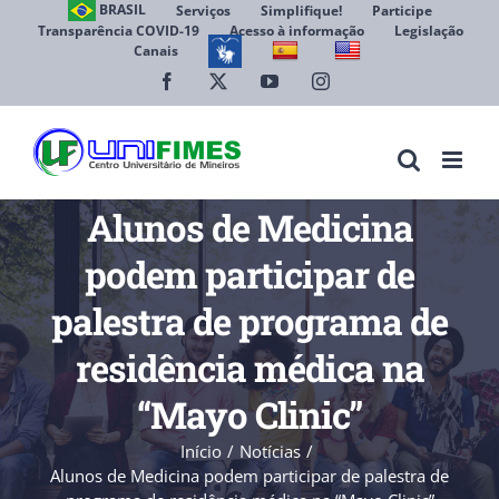
Ir
BRASIL
Serviços
Simplifique!
Participe
Transparência COVID-19
Acesso à informação
Legislação
para
Canais
Abrir 
o
conteúdo
Facebook
X
YouTube
Instagram
Alunos de Medicina
podem participar de
palestra de programa de
residência médica na
“Mayo Clinic”
Início
Notícias
Alunos de Medicina podem participar de palestra de