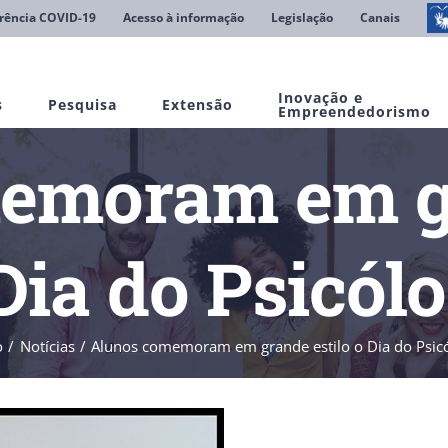
rência COVID-19
Acesso à informação
Legislação
Canais
Inovação e
s
Pesquisa
Extensão
Empreendedorismo
emoram em gr
Dia do Psicól
o
Notícias
Alunos comemoram em grande estilo o Dia do Psic