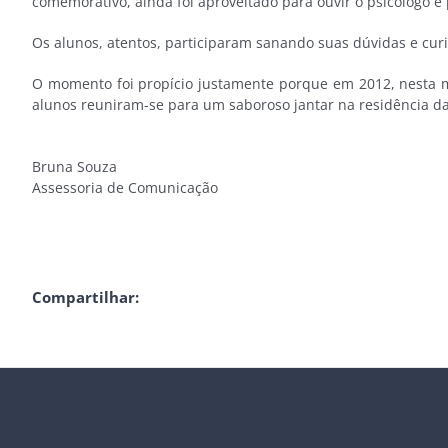
comemorativo, ainda foi aproveitado para ouvir o psicólogo e
Os alunos, atentos, participaram sanando suas dúvidas e curi
O momento foi propício justamente porque em 2012, nesta me
alunos reuniram-se para um saboroso jantar na residência da S
Bruna Souza
Assessoria de Comunicação
Compartilhar: