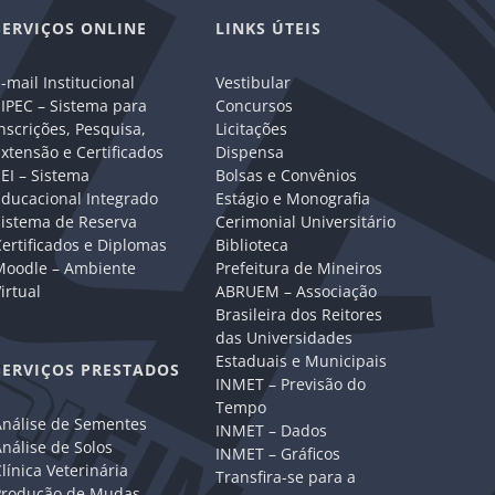
SERVIÇOS ONLINE
LINKS ÚTEIS
-mail Institucional
Vestibular
IPEC – Sistema para
Concursos
nscrições, Pesquisa,
Licitações
xtensão e Certificados
Dispensa
EI – Sistema
Bolsas e Convênios
Educacional Integrado
Estágio e Monografia
Sistema de Reserva
Cerimonial Universitário
ertificados e Diplomas
Biblioteca
Moodle – Ambiente
Prefeitura de Mineiros
irtual
ABRUEM – Associação
Brasileira dos Reitores
das Universidades
Estaduais e Municipais
SERVIÇOS PRESTADOS
INMET – Previsão do
Tempo
Análise de Sementes
INMET – Dados
nálise de Solos
INMET – Gráficos
línica Veterinária
Transfira-se para a
Produção de Mudas