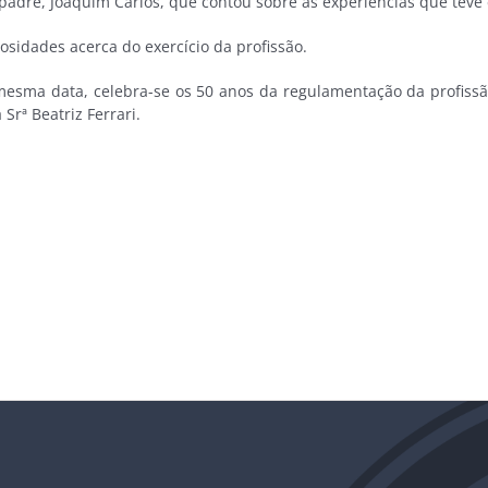
 padre, Joaquim Carlos, que contou sobre as experiências que teve
osidades acerca do exercício da profissão.
sma data, celebra-se os 50 anos da regulamentação da profissão 
rª Beatriz Ferrari.