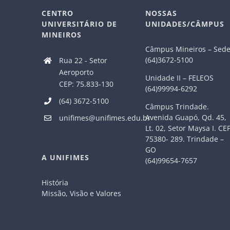
CENTRO
NOSSAS
UNIVERSITÁRIO DE
UNIDADES/CÂMPUS
MINEIROS
Câmpus Mineiros – Sed
(64)3672-5100
Rua 22 - Setor
Aeroporto
Unidade II – FELEOS
CEP: 75.833-130
(64)99994-6292
(64) 3672-5100
Câmpus Trindade.
Avenida Guapó, Qd. 45,
unifimes@unifimes.edu.br
Lt. 02, Setor Maysa I. CE
75380- 289. Trindade –
GO
A UNIFIMES
(64)99654-7657
História
Missão, Visão e Valores