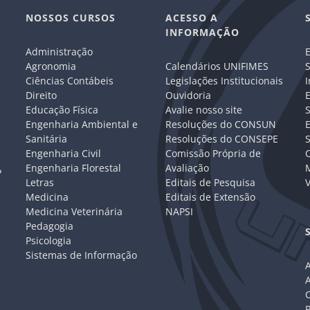
NOSSOS CURSOS
ACESSO A
INFORMAÇÃO
Administração
E
e
Agronomia
Calendários UNIFIMES
S
Ciências Contábeis
Legislações Institucionais
I
Direito
Ouvidoria
E
Educação Física
Avalie nosso site
S
Engenharia Ambiental e
Resoluções do CONSUN
Sanitária
Resoluções do CONSEPE
Engenharia Civil
Comissão Própria de
C
Engenharia Florestal
Avaliação
P
Letras
Editais de Pesquisa
V
Medicina
Editais de Extensão
Medicina Veterinária
NAPSI
Pedagogia
Psicologia
Sistemas de Informação
A
C