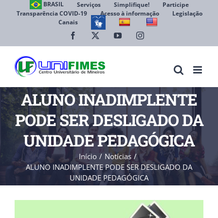
Ir
BRASIL
Serviços
Simplifique!
Participe
Transparência COVID-19
Acesso à informação
Legislação
para
Canais
Abrir 
o
conteúdo
Facebook
X
YouTube
Instagram
ALUNO INADIMPLENTE
PODE SER DESLIGADO DA
UNIDADE PEDAGÓGICA
Início
Notícias
ALUNO INADIMPLENTE PODE SER DESLIGADO DA
UNIDADE PEDAGÓGICA
View
Larger