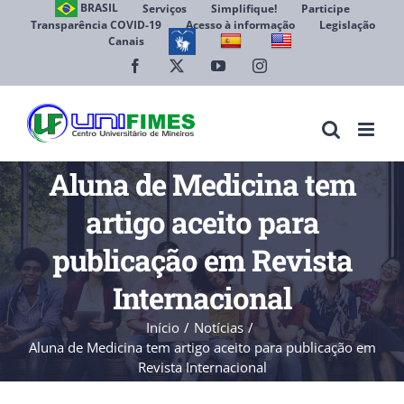
Ir
BRASIL
Serviços
Simplifique!
Participe
Transparência COVID-19
Acesso à informação
Legislação
para
Canais
Abrir 
o
conteúdo
Facebook
X
YouTube
Instagram
Aluna de Medicina tem
artigo aceito para
publicação em Revista
Internacional
Início
Notícias
Aluna de Medicina tem artigo aceito para publicação em
Revista Internacional