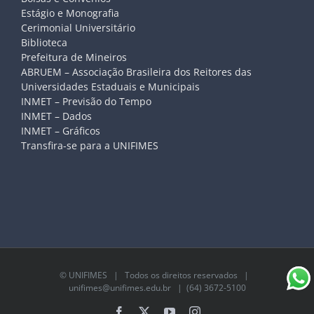
Estágio e Monografia
Cerimonial Universitário
Biblioteca
Prefeitura de Mineiros
ABRUEM – Associação Brasileira dos Reitores das
Universidades Estaduais e Municipais
INMET – Previsão do Tempo
INMET – Dados
INMET – Gráficos
Transfira-se para a UNIFIMES
©
UNIFIMES
| Todos os direitos reservados |
unifimes@unifimes.edu.br
| (64) 3672-5100
Facebook
X
YouTube
Instagram