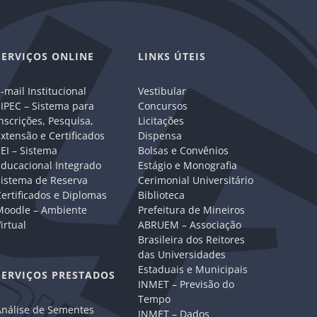
SERVIÇOS ONLINE
LINKS ÚTEIS
-mail Institucional
Vestibular
IPEC – Sistema para
Concursos
nscrições, Pesquisa,
Licitações
xtensão e Certificados
Dispensa
EI – Sistema
Bolsas e Convênios
Educacional Integrado
Estágio e Monografia
Sistema de Reserva
Cerimonial Universitário
ertificados e Diplomas
Biblioteca
Moodle – Ambiente
Prefeitura de Mineiros
irtual
ABRUEM – Associação
Brasileira dos Reitores
das Universidades
Estaduais e Municipais
SERVIÇOS PRESTADOS
INMET – Previsão do
Tempo
Análise de Sementes
INMET – Dados