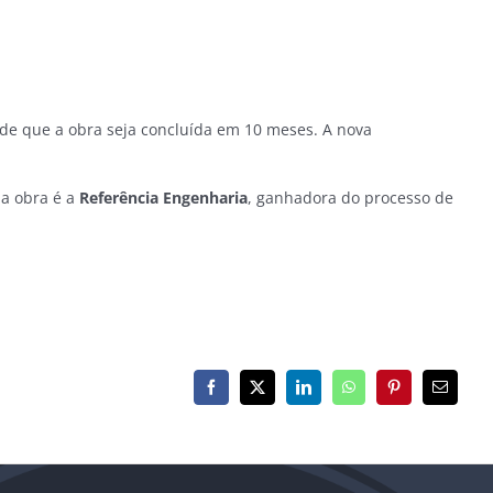
é de que a obra seja concluída em 10 meses. A nova
la obra é a
Referência Engenharia
, ganhadora do processo de
Facebook
X
LinkedIn
WhatsApp
Pinterest
E-
mail