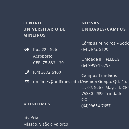
CENTRO
NOSSAS
UNIVERSITÁRIO DE
UNIDADES/CÂMPUS
MINEIROS
Câmpus Mineiros – Sed
(64)3672-5100
Rua 22 - Setor
Aeroporto
Unidade II – FELEOS
CEP: 75.833-130
(64)99994-6292
(64) 3672-5100
Câmpus Trindade.
Avenida Guapó, Qd. 45,
unifimes@unifimes.edu.br
Lt. 02, Setor Maysa I. CE
75380- 289. Trindade –
GO
A UNIFIMES
(64)99654-7657
História
Missão, Visão e Valores