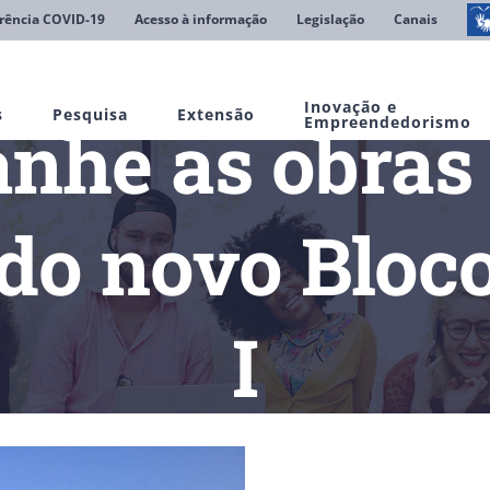
rência COVID-19
Acesso à informação
Legislação
Canais
Inovação e
s
Pesquisa
Extensão
he as obras
Empreendedorismo
e do novo Bloc
I
ícias
Acompanhe as obras da nova Biblioteca e do novo Bloco d