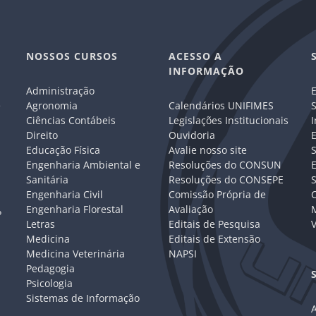
NOSSOS CURSOS
ACESSO A
INFORMAÇÃO
Administração
E
e
Agronomia
Calendários UNIFIMES
S
Ciências Contábeis
Legislações Institucionais
I
Direito
Ouvidoria
E
Educação Física
Avalie nosso site
S
Engenharia Ambiental e
Resoluções do CONSUN
Sanitária
Resoluções do CONSEPE
Engenharia Civil
Comissão Própria de
C
Engenharia Florestal
Avaliação
P
Letras
Editais de Pesquisa
V
Medicina
Editais de Extensão
Medicina Veterinária
NAPSI
Pedagogia
Psicologia
Sistemas de Informação