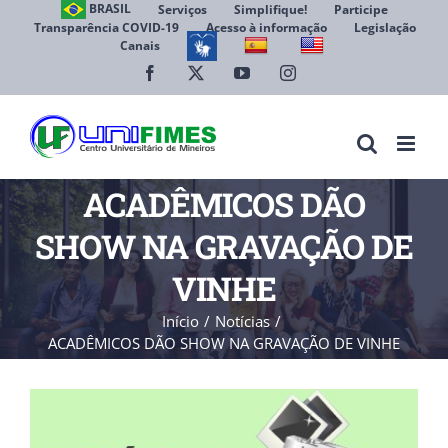
Ir
BRASIL
Serviços
Simplifique!
Participe
Transparência COVID-19
Acesso à informação
Legislação
para
Canais
Abrir 
o
conteúdo
Facebook
X
YouTube
Instagram
ACADÊMICOS DÃO
SHOW NA GRAVAÇÃO DE
VINHE
Início
Notícias
ACADÊMICOS DÃO SHOW NA GRAVAÇÃO DE VINHE
View
Larger
Image