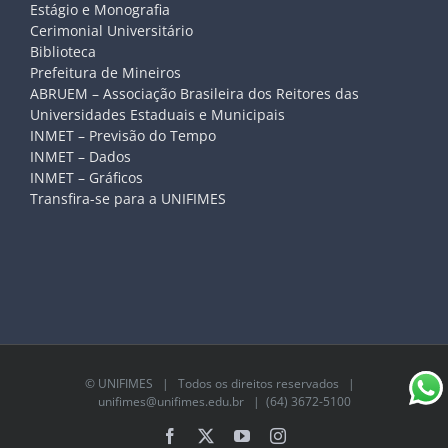
Estágio e Monografia
Cerimonial Universitário
Biblioteca
Prefeitura de Mineiros
ABRUEM – Associação Brasileira dos Reitores das
Universidades Estaduais e Municipais
INMET – Previsão do Tempo
INMET – Dados
INMET – Gráficos
Transfira-se para a UNIFIMES
©
UNIFIMES
| Todos os direitos reservados |
unifimes@unifimes.edu.br
| (64) 3672-5100
Facebook
X
YouTube
Instagram