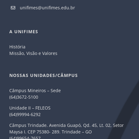
unifimes@unifimes.edu.br
A UNIFIMES
História
Missão, Visão e Valores
NOSSAS UNIDADES/CÂMPUS
Câmpus Mineiros – Sede
(64)3672-5100
Unidade II – FELEOS
(64)99994-6292
Câmpus Trindade. Avenida Guapó, Qd. 45, Lt. 02, Setor
Maysa I. CEP 75380- 289. Trindade – GO
(64)99654-7657