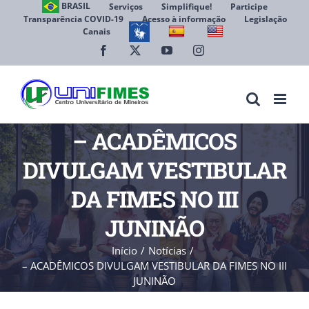
Ir
BRASIL
Serviços
Simplifique!
Participe
Transparência COVID-19
Acesso à informação
Legislação
para
Canais
Abrir 
o
conteúdo
Facebook
X
YouTube
Instagram
– ACADÊMICOS
DIVULGAM VESTIBULAR
DA FIMES NO III
JUNINÃO
Início
Notícias
– ACADÊMICOS DIVULGAM VESTIBULAR DA FIMES NO III
JUNINÃO