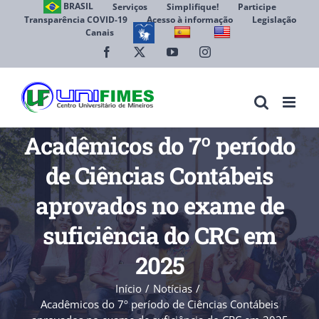
Ir
BRASIL
Serviços
Simplifique!
Participe
Transparência COVID-19
Acesso à informação
Legislação
para
Canais
Abrir 
o
conteúdo
Facebook
X
YouTube
Instagram
Acadêmicos do 7º período
de Ciências Contábeis
aprovados no exame de
suficiência do CRC em
2025
Início
Notícias
Acadêmicos do 7º período de Ciências Contábeis