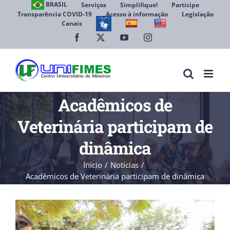
Ir
BRASIL
Serviços
Simplifique!
Participe
Transparência COVID-19
Acesso à informação
Legislação
para
Canais
Abrir 
o
conteúdo
Facebook
X
YouTube
Instagram
Acadêmicos de
Veterinária participam de
dinâmica
Início
Notícias
Acadêmicos de Veterinária participam de dinâmica
View
Larger
Image