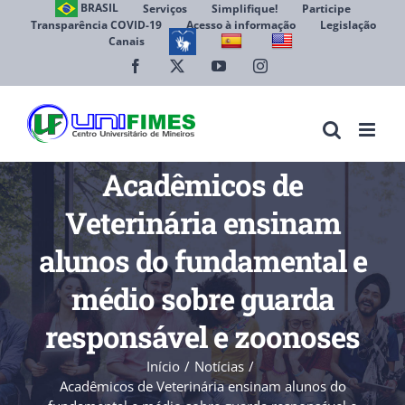
Ir
BRASIL
Serviços
Simplifique!
Participe
Transparência COVID-19
Acesso à informação
Legislação
para
Canais
Abrir 
o
conteúdo
Facebook
X
YouTube
Instagram
Acadêmicos de
Veterinária ensinam
alunos do fundamental e
médio sobre guarda
responsável e zoonoses
Início
Notícias
Acadêmicos de Veterinária ensinam alunos do