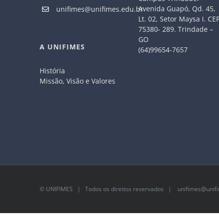
Avenida Guapó, Qd. 45,
unifimes@unifimes.edu.br
Lt. 02, Setor Maysa I. CE
75380- 289. Trindade –
GO
A UNIFIMES
(64)99654-7657
História
Missão, Visão e Valores
©
UNIFIMES
| Todos os direitos reservados |
unifimes@unifi