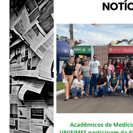
Image