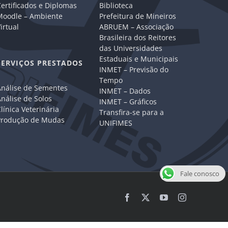
ertificados e Diplomas
Biblioteca
Moodle – Ambiente
Prefeitura de Mineiros
irtual
ABRUEM – Associação
Brasileira dos Reitores
das Universidades
Estaduais e Municipais
SERVIÇOS PRESTADOS
INMET – Previsão do
Tempo
Análise de Sementes
INMET – Dados
nálise de Solos
INMET – Gráficos
línica Veterinária
Transfira-se para a
Produção de Mudas
UNIFIMES
Fale conosco
Facebook
X
YouTube
Instagram