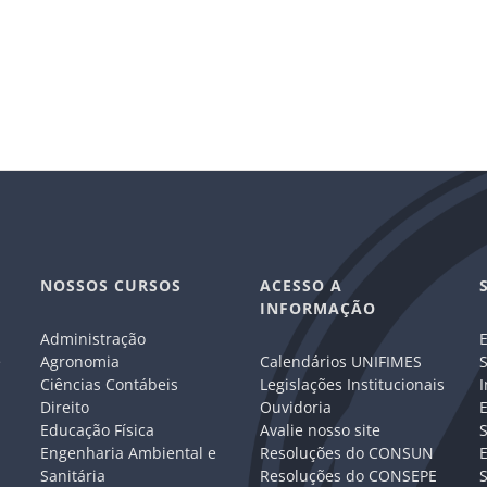
NOSSOS CURSOS
ACESSO A
INFORMAÇÃO
Administração
E
e
Agronomia
Calendários UNIFIMES
S
Ciências Contábeis
Legislações Institucionais
I
Direito
Ouvidoria
E
Educação Física
Avalie nosso site
S
Engenharia Ambiental e
Resoluções do CONSUN
Sanitária
Resoluções do CONSEPE