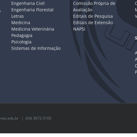
Engenharia Civil
Comissão Própria de
C
Engenharia Florestal
Avaliação
P
Letras
Editais de Pesquisa
V
Medicina
Editais de Extensão
Medicina Veterinária
NAPSI
Pedagogia
Psicologia
Sistemas de Informação
A
C
mes.edu.br
| (64) 3672-5100