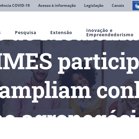
rência COVID-19
Acesso à informação
Legislação
Canais
 de Medicina 
Inovação e
s
Pesquisa
Extensão
Empreendedorismo
IMES particip
e ampliam con
no agronegóci
dicina Veterinária da UNIFIMES participam da 6ª Feinagro e am