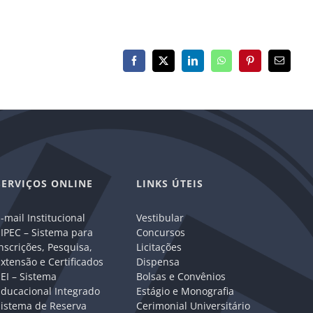
Facebook
X
LinkedIn
WhatsApp
Pinterest
E-
mail
SERVIÇOS ONLINE
LINKS ÚTEIS
-mail Institucional
Vestibular
IPEC – Sistema para
Concursos
nscrições, Pesquisa,
Licitações
xtensão e Certificados
Dispensa
EI – Sistema
Bolsas e Convênios
Educacional Integrado
Estágio e Monografia
Sistema de Reserva
Cerimonial Universitário