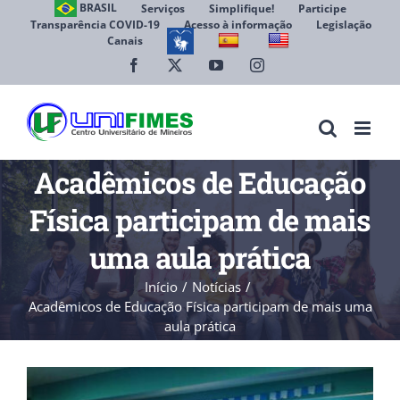
Ir
BRASIL
Serviços
Simplifique!
Participe
Transparência COVID-19
Acesso à informação
Legislação
para
Canais
Abrir 
o
conteúdo
Facebook
X
YouTube
Instagram
Acadêmicos de Educação
Física participam de mais
uma aula prática
Início
Notícias
Acadêmicos de Educação Física participam de mais uma
aula prática
View
Larger